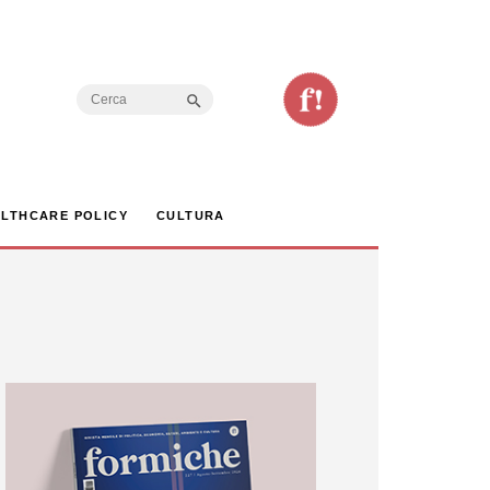
Search Button
Search
for:
LTHCARE POLICY
CULTURA