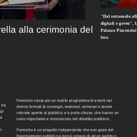
"Dal sottosuolo all
digitali e green", 
rella alla cerimonia del
Palazzo Piacentin
foto
Formiche vanta poi un nutrito programma di eventi nei
o da
diversi formati di convegni, webinair, seminari e tavole
ggi
rotonde aperte al pubblico e a porte chiuse, che hanno un
ma
ruolo importante e riconosciuto nel dibattito pubblico.
n-
Formiche è un progetto indipendente che non gode del
finanziamento pubblico e non è organo di alcun partito o