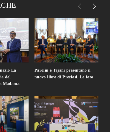
ICHE
gnazio La
Parolin e Tajani presentano il
Giuseppe Cavo
ia del
nuovo libro di Preziosi. Le foto
solo. Chi c'era 
zo Madama.
edizione del 
foto