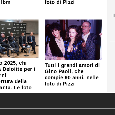
foto di Pizzi
 Ibm
I
o 2025, chi
Tutti i grandi amori di
 Deloitte per i
Gino Paoli, che
rni
compie 90 anni, nelle
ertura della
foto di Pizzi
anta. Le foto