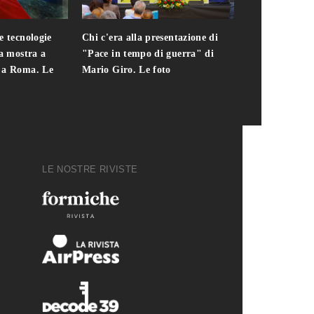
e tecnologie
Chi c'era alla presentazione di
Addio a Teodo
la mostra a
"Pace in tempo di guerra" di
presidente del
i a Roma. Le
Mario Giro. Le foto
italiana. Le fo
LE NOSTRE RIVISTE