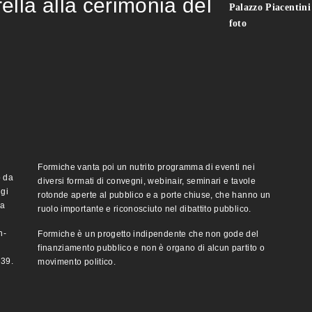
rella alla cerimonia del
Palazzo Piacentin
foto
Formiche vanta poi un nutrito programma di eventi nei
o da
diversi formati di convegni, webinair, seminari e tavole
ggi
rotonde aperte al pubblico e a porte chiuse, che hanno un
ma
ruolo importante e riconosciuto nel dibattito pubblico.
n-
Formiche è un progetto indipendente che non gode del
finanziamento pubblico e non è organo di alcun partito o
e39.
movimento politico.