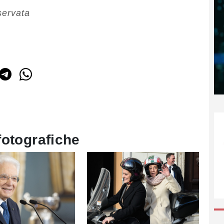
servata
fotografiche