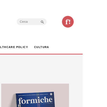
Search Button
Search
for:
LTHCARE POLICY
CULTURA