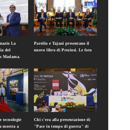
gnazio La
Parolin e Tajani presentano il
Giuseppe Cavo
ia del
nuovo libro di Preziosi. Le foto
solo. Chi c'era 
zo Madama.
edizione del 
foto
e tecnologie
Chi c'era alla presentazione di
Addio a Teodo
la mostra a
"Pace in tempo di guerra" di
presidente del