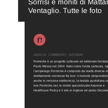
Sorrisi e moniti di Matta
Ventaglio. Tutte le foto
ANALISI, COMMENTI, SCENARI
Formiche è un progetto culturale ed editoriale fondat
Paolo Messa nel 2004. Nato come rivista cartacea, o
l’arcipelago Formiche è composto da realtà diverse 
strettamente connesse fra loro: il mensile (disponibile
anche in versione elettronica), la testata quotidiana o
line Formiche.net, le riviste specializzate Airpress e
Healthcare Policy e il sito in inglese ed arabo Decod