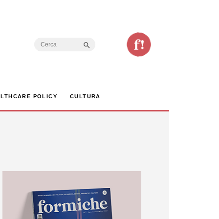
Search Button
Search
for:
LTHCARE POLICY
CULTURA