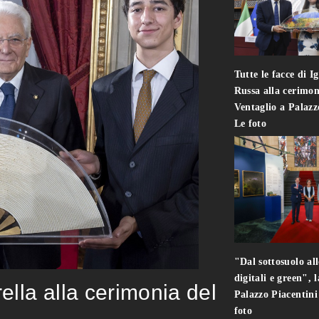
Tutte le facce di I
Russa alla cerimon
Ventaglio a Palaz
Le foto
"Dal sottosuolo all
digitali e green", 
rella alla cerimonia del
Palazzo Piacentin
foto