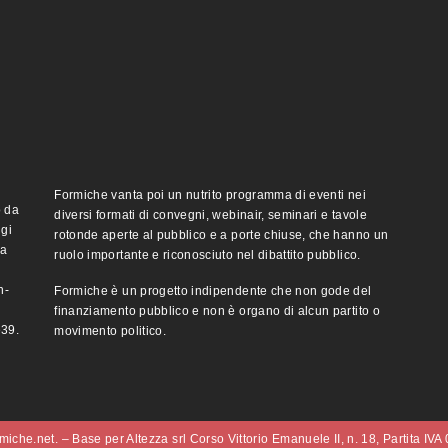
Formiche vanta poi un nutrito programma di eventi nei
o da
diversi formati di convegni, webinair, seminari e tavole
ggi
rotonde aperte al pubblico e a porte chiuse, che hanno un
ma
ruolo importante e riconosciuto nel dibattito pubblico.
n-
Formiche è un progetto indipendente che non gode del
finanziamento pubblico e non è organo di alcun partito o
e39.
movimento politico.
iche.net. – Base per Altezza srl Corso Vittorio Emanuele II, n. 18, Partita IV