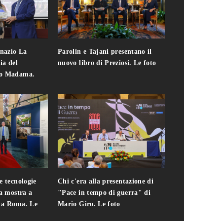
gnazio La
Parolin e Tajani presentano il
Giuseppe Cavo
ia del
nuovo libro di Preziosi. Le foto
solo. Chi c'era 
zo Madama.
edizione del 
foto
e tecnologie
Chi c'era alla presentazione di
Addio a Teodo
la mostra a
"Pace in tempo di guerra" di
presidente del
i a Roma. Le
Mario Giro. Le foto
italiana. Le fo