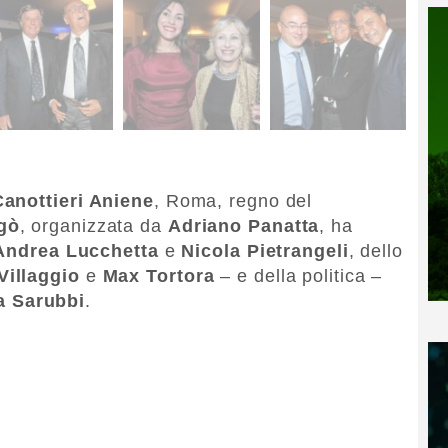
Canottieri Aniene
, Roma, regno del
gò
, organizzata da
Adriano Panatta
, ha
Andrea Lucchetta
e
Nicola Pietrangeli
, dello
Villaggio
e
Max Tortora
– e della politica –
a Sarubbi
.