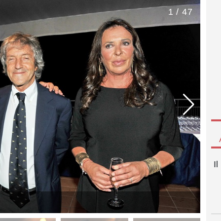
1 / 47
I