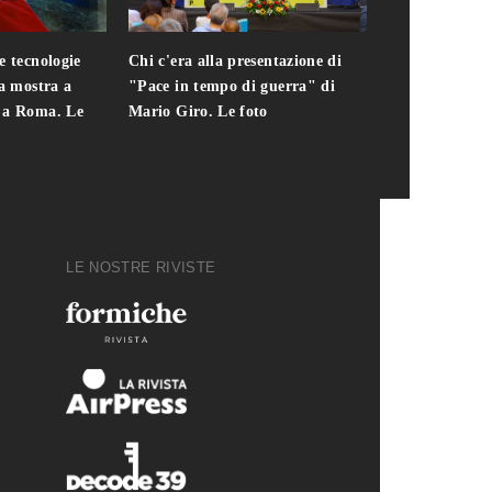
e tecnologie
Chi c'era alla presentazione di
Addio a Teodo
la mostra a
"Pace in tempo di guerra" di
presidente del
i a Roma. Le
Mario Giro. Le foto
italiana. Le fo
LE NOSTRE RIVISTE