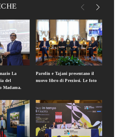
ICHE
gnazio La
Parolin e Tajani presentano il
Giuseppe Cavo
ia del
nuovo libro di Preziosi. Le foto
solo. Chi c'era 
zo Madama.
edizione del 
foto