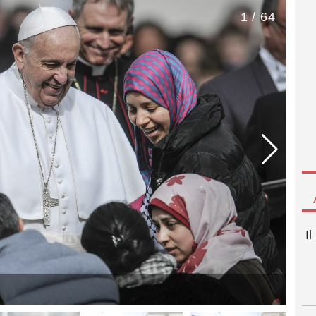
1 / 64
I