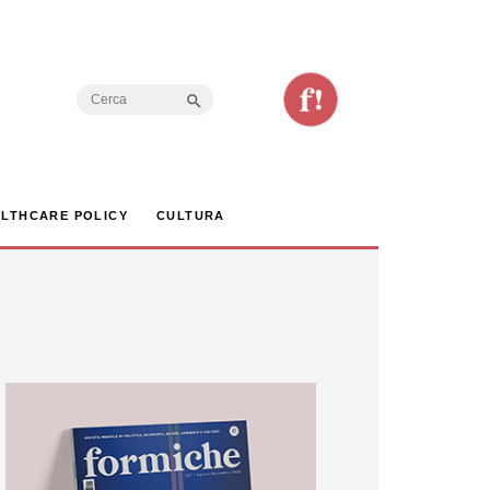
Search Button
Search
for:
LTHCARE POLICY
CULTURA