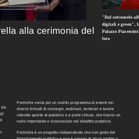
"Dal sottosuolo all
digitali e green", 
rella alla cerimonia del
Palazzo Piacentin
foto
Formiche vanta poi un nutrito programma di eventi nei
o da
diversi formati di convegni, webinair, seminari e tavole
ggi
rotonde aperte al pubblico e a porte chiuse, che hanno un
ma
ruolo importante e riconosciuto nel dibattito pubblico.
n-
Formiche è un progetto indipendente che non gode del
finanziamento pubblico e non è organo di alcun partito o