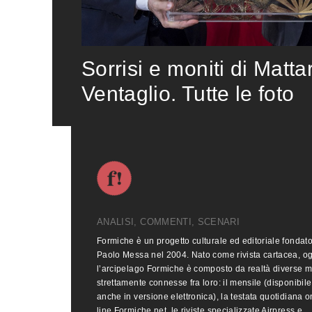
Sorrisi e moniti di Matta
Ventaglio. Tutte le foto
ANALISI, COMMENTI, SCENARI
Formiche è un progetto culturale ed editoriale fondat
Paolo Messa nel 2004. Nato come rivista cartacea, o
l’arcipelago Formiche è composto da realtà diverse 
strettamente connesse fra loro: il mensile (disponibile
anche in versione elettronica), la testata quotidiana o
line Formiche.net, le riviste specializzate Airpress e