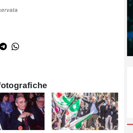
servata
fotografiche