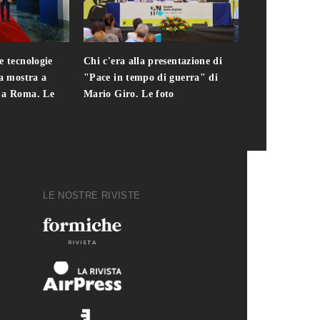
e tecnologie
Chi c'era alla presentazione di
Addio a Teodo
la mostra a
"Pace in tempo di guerra" di
presidente del
i a Roma. Le
Mario Giro. Le foto
italiana. Le fo
LE NOSTRE RIVISTE