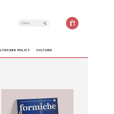
Search Button
Search
for:
LTHCARE POLICY
CULTURA