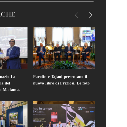
ICHE
gnazio La
Parolin e Tajani presentano il
Giuseppe Cavo
ia del
nuovo libro di Preziosi. Le foto
solo. Chi c'era 
zo Madama.
edizione del 
foto