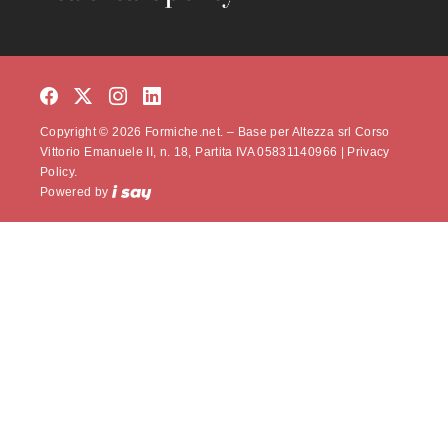
Copyright © 2026 Formiche.net. – Base per Altezza srl Corso
Vittorio Emanuele II, n. 18, Partita IVA 05831140966 |
Privacy
Policy.
Powered by