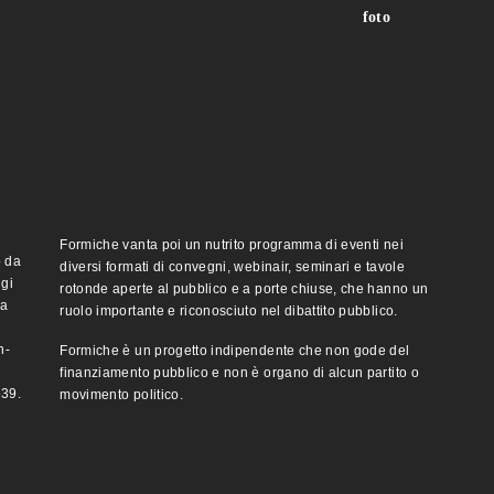
foto
Formiche vanta poi un nutrito programma di eventi nei
o da
diversi formati di convegni, webinair, seminari e tavole
ggi
rotonde aperte al pubblico e a porte chiuse, che hanno un
ma
ruolo importante e riconosciuto nel dibattito pubblico.
n-
Formiche è un progetto indipendente che non gode del
finanziamento pubblico e non è organo di alcun partito o
e39.
movimento politico.