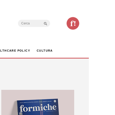
Search Button
Search
for:
LTHCARE POLICY
CULTURA