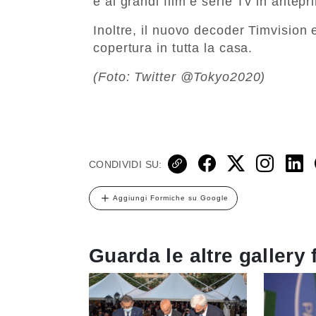
e ai grandi film e serie Tv in antepr
Inoltre, il nuovo decoder Timvision 
copertura in tutta la casa.
(Foto: Twitter @Tokyo2020)
CONDIVIDI SU:
Aggiungi Formiche su Google
Guarda le altre gallery 