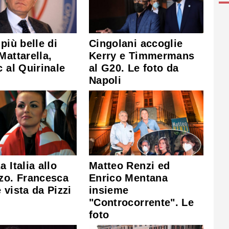
 più belle di
Cingolani accoglie
Mattarella,
Kerry e Timmermans
c al Quirinale
al G20. Le foto da
Napoli
a Italia allo
Matteo Renzi ed
zo. Francesca
Enrico Mentana
 vista da Pizzi
insieme
"Controcorrente". Le
foto