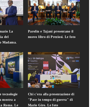
gnazio La
Parolin e Tajani presentano il
Giuseppe Cavo
ia del
nuovo libro di Preziosi. Le foto
solo. Chi c'era 
zo Madama.
edizione del 
foto
e tecnologie
Chi c'era alla presentazione di
Addio a Teodo
la mostra a
"Pace in tempo di guerra" di
presidente del
i a Roma. Le
Mario Giro. Le foto
italiana. Le fo