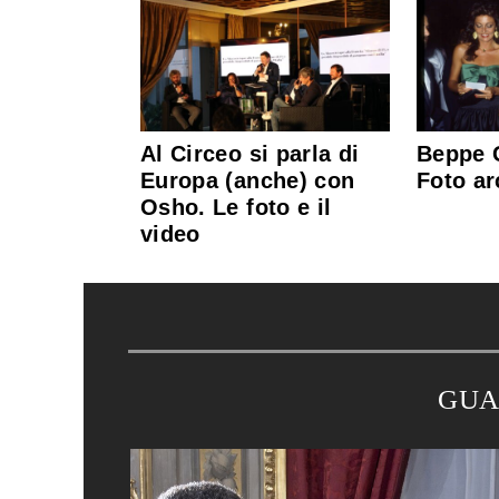
Al Circeo si parla di
Beppe G
Europa (anche) con
Foto ar
Osho. Le foto e il
video
GUA