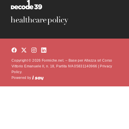
Copyright © 2026 Formiche.net. – Base per Altezza srl Corso
Vittorio Emanuele II, n. 18, Partita IVA 05831140966 |
Privacy
Policy.
Powered by