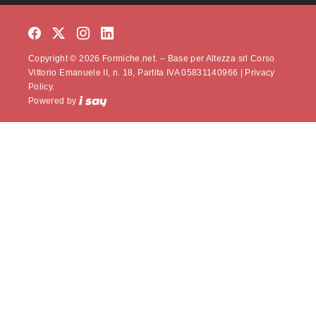
Copyright © 2026 Formiche.net. – Base per Altezza srl Corso
Vittorio Emanuele II, n. 18, Partita IVA 05831140966 |
Privacy
Policy.
Powered by