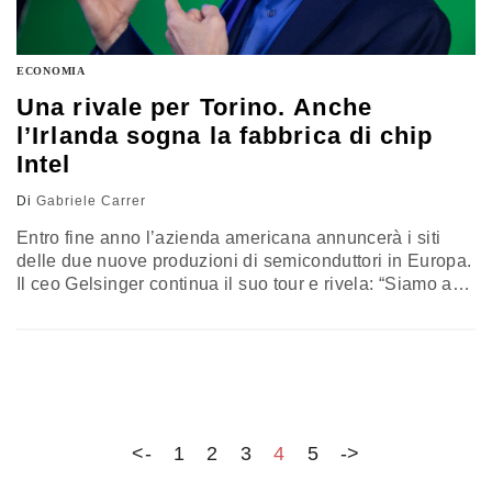
ECONOMIA
Una rivale per Torino. Anche
l’Irlanda sogna la fabbrica di chip
Intel
Di
Gabriele Carrer
Entro fine anno l’azienda americana annuncerà i siti
delle due nuove produzioni di semiconduttori in Europa.
Il ceo Gelsinger continua il suo tour e rivela: “Siamo a
circa 10 finalisti”
<-
1
2
3
4
5
->