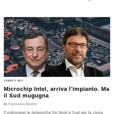
nelle scorse settimane il titolare dello Sviluppo
economico aveva lanciato l’allarme: “Serve una
riflessione sulla compatibilità tra sovranità tecnologica e
aiuti di Stato”
VERDE E BLU
Microchip Intel, arriva l'impianto. Ma
il Sud mugugna
Di
Francesco Bechis
Continuano le polemiche fra Nord e Sud per la corsa