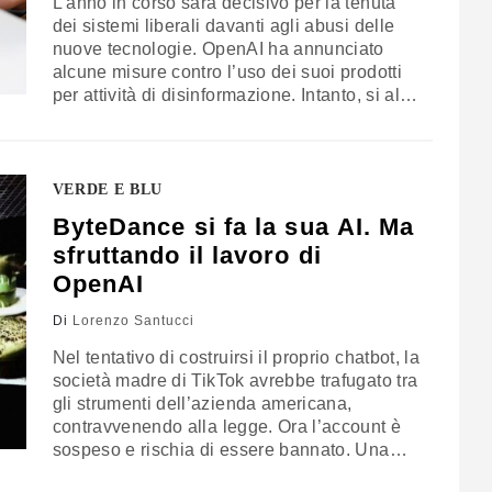
L’anno in corso sarà decisivo per la tenuta
dei sistemi liberali davanti agli abusi delle
nuove tecnologie. OpenAI ha annunciato
alcune misure contro l’uso dei suoi prodotti
per attività di disinformazione. Intanto, si alza
la pressione da parte della politica che
sembra aver compreso i rischi dopo averli
sperimentati sulla propria pelle
VERDE E BLU
ByteDance si fa la sua AI. Ma
sfruttando il lavoro di
OpenAI
Di
Lorenzo Santucci
Nel tentativo di costruirsi il proprio chatbot, la
società madre di TikTok avrebbe trafugato tra
gli strumenti dell’azienda americana,
contravvenendo alla legge. Ora l’account è
sospeso e rischia di essere bannato. Una
dimostrazione di come il colosso cinese