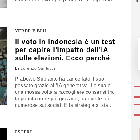
I
percorso è tracciato e andrà governato
VERDE E BLU
Il voto in Indonesia è un test
per capire l'impatto dell'IA
sulle elezioni. Ecco perché
Di
Lorenzo Santucci
Prabowo Subianto ha cancellato il suo
passato grazie all’IA generativa. La sua è
una mossa volta a raccogliere consensi tra
la popolazione più giovane, tra quelle più
numerose sui social. E la strategia si sta
dimostrando vincente. Ma ci sono dei limiti
alla tecnologia nella politica. Per ora non ci
sarebbe irregolarità, ma la terza democrazia
al mondo farà da scuola ai paesi che
ESTERI
andranno alle urne nel 2024