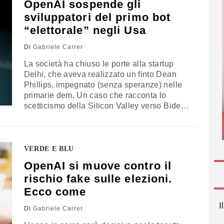
OpenAI sospende gli
sviluppatori del primo bot
“elettorale” negli Usa
Di
Gabriele Carrer
La società ha chiuso le porte alla startup
Delhi, che aveva realizzato un finto Dean
Phillips, impegnato (senza speranze) nelle
primarie dem. Un caso che racconta lo
scetticismo della Silicon Valley verso Biden
e i rischi per i processi democratici legati alle
tecnologie emergenti
VERDE E BLU
OpenAI si muove contro il
rischio fake sulle elezioni.
Ecco come
I
Di
Gabriele Carrer