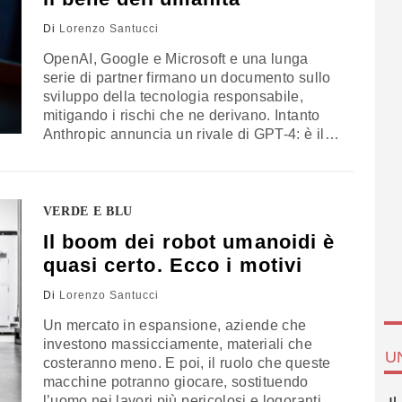
Di
Lorenzo Santucci
OpenAI, Google e Microsoft e una lunga
serie di partner firmano un documento sullo
sviluppo della tecnologia responsabile,
mitigando i rischi che ne derivano. Intanto
Anthropic annuncia un rivale di GPT-4: è il
chatbot più umano di tutti
VERDE E BLU
Il boom dei robot umanoidi è
quasi certo. Ecco i motivi
Di
Lorenzo Santucci
Un mercato in espansione, aziende che
investono massicciamente, materiali che
U
costeranno meno. E poi, il ruolo che queste
macchine potranno giocare, sostituendo
l’uomo nei lavori più pericolosi e logoranti. Il