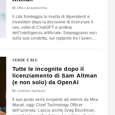
Di
Otto Lanzavecchia
Il cda fronteggia la rivolta di dipendenti e
investitori dopo la decisione di licenziare il
ceo, volto di ChatGPT e profeta
dell’intelligenza artificiale. Serpeggiano voci
sulla sua condotta, sul rapporto tra l’azienda
e la sua “scatola” non-profit, sull’equilibrio tra
velocità e sicurezza nello sviluppo dell’IA.
Cosa è successo finora e i possibili perché
VERDE E BLU
Tutte le incognite dopo il
licenziamento di Sam Altman
(e non solo) da OpenAI
Di
Lorenzo Santucci
Il suo posto verrà ricoperto ad interim da Mira
Murati, oggi Chief Technology Officer
dell’azienda. Lascia anche Greg Brockman,