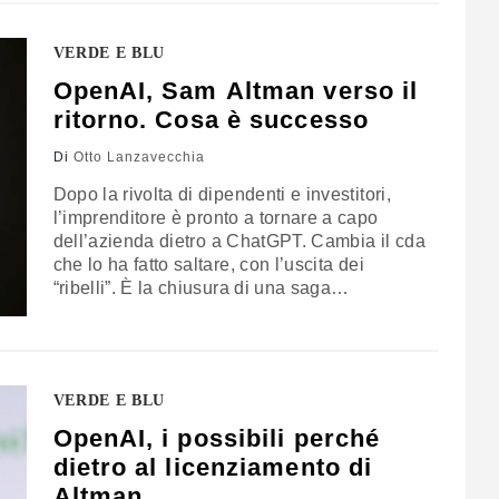
voglia accorciare il suo ritardo nell’AI,
trasformandosi però in un pericolo alla
sicurezza
VERDE E BLU
OpenAI, Sam Altman verso il
ritorno. Cosa è successo
Di
Otto Lanzavecchia
Dopo la rivolta di dipendenti e investitori,
l’imprenditore è pronto a tornare a capo
dell’azienda dietro a ChatGPT. Cambia il cda
che lo ha fatto saltare, con l’uscita dei
“ribelli”. È la chiusura di una saga
complessa, giocata sulla personalità di
Altman, sulla struttura dell’azienda e
sull’equilibrio tra velocità e sicurezza nello
sviluppo dell’IA
VERDE E BLU
OpenAI, i possibili perché
dietro al licenziamento di
Altman