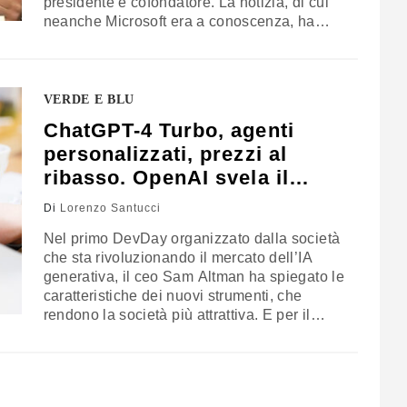
presidente e cofondatore. La notizia, di cui
neanche Microsoft era a conoscenza, ha
sconvolto l’intera Silicon Valley. Ora in gioco
c’è il futuro dell’azienda
VERDE E BLU
ChatGPT-4 Turbo, agenti
personalizzati, prezzi al
ribasso. OpenAI svela il
futuro agli sviluppatori
Di
Lorenzo Santucci
Nel primo DevDay organizzato dalla società
che sta rivoluzionando il mercato dell’IA
generativa, il ceo Sam Altman ha spiegato le
caratteristiche dei nuovi strumenti, che
rendono la società più attrattiva. E per il
domani, la promessa è stupire ancora