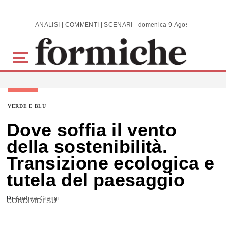
Skip to main content
ANALISI | COMMENTI | SCENARI - domenica 9 Agosto 2026
VERDE E BLU
Dove soffia il vento
della sostenibilità.
Transizione ecologica e
tutela del paesaggio
Di
Andrea Giorgi
CONDIVIDI SU: