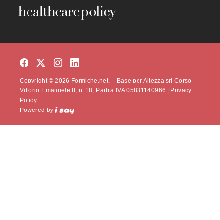
Copyright © 2026 Formiche.net. – Base per Altezza srl Corso
Vittorio Emanuele II, n. 18, Partita IVA 05831140966 |
Privacy
Policy.
Powered by