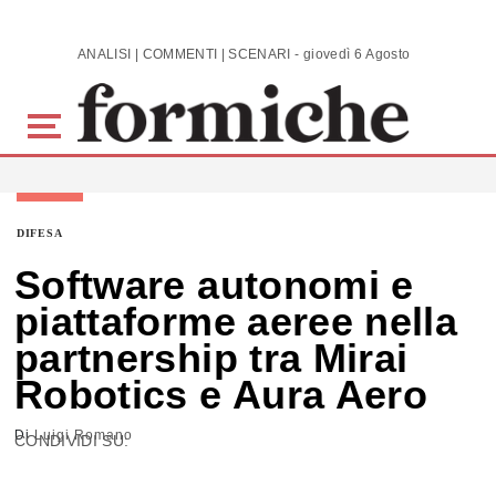
Skip to main content
ANALISI | COMMENTI | SCENARI - giovedì 6 Agosto 2026
DIFESA
Software autonomi e
piattaforme aeree nella
partnership tra Mirai
Robotics e Aura Aero
Di
Luigi Romano
CONDIVIDI SU: