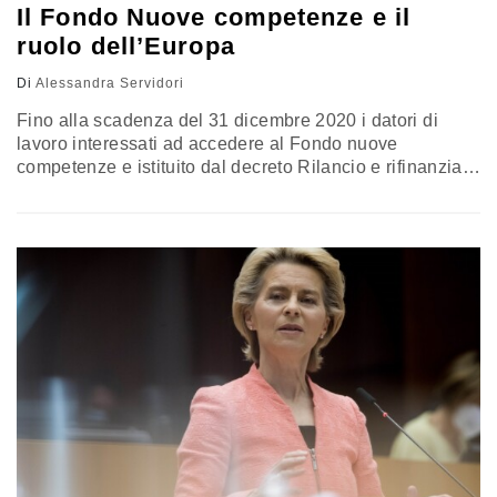
Il Fondo Nuove competenze e il
ruolo dell’Europa
Di
Alessandra Servidori
Fino alla scadenza del 31 dicembre 2020 i datori di
lavoro interessati ad accedere al Fondo nuove
competenze e istituito dal decreto Rilancio e rifinanziato
dal decreto Agosto per un totale di 730 milioni di euro,
potranno sottoscrivere gli accordi con i sindacati per
rimodulare l'orario di lavoro dei propri dipendenti e
coinvolgerli in percorsi di formazione. Inoltre il fondo
potrà…