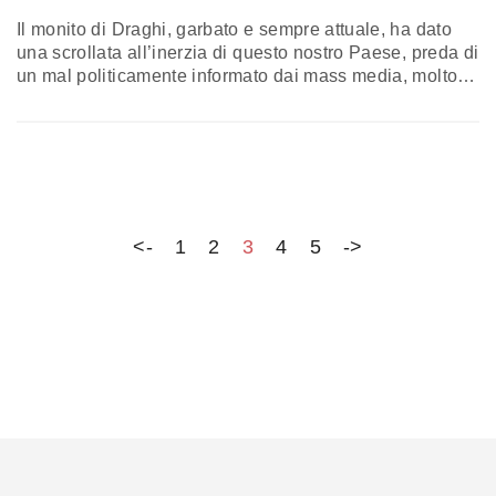
Il monito di Draghi, garbato e sempre attuale, ha dato
una scrollata all’inerzia di questo nostro Paese, preda di
un mal politicamente informato dai mass media, molto
sulle prossime scorribande e pseudo alleanze delle
elezioni regionali, affiancate da un referendum che
schiera trasversalmente buone ragioni per non
confermare la scelta di mutilare il parlamento e la
democrazia. La scuola e…
<-
1
2
3
4
5
->