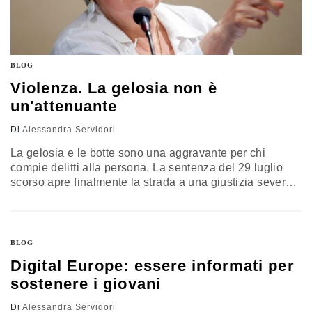
BLOG
Violenza. La gelosia non è
un'attenuante
Di
Alessandra Servidori
La gelosia e le botte sono una aggravante per chi
compie delitti alla persona. La sentenza del 29 luglio
scorso apre finalmente la strada a una giustizia severa
per le donne perseguitate e maltrattate. Ma ci è voluto il
ricorso in Cassazione per avere ragione. La Corte
Suprema di Cassazione ha chiarito che la gelosia può
integrare l’aggravante dei motivi…
BLOG
Digital Europe: essere informati per
sostenere i giovani
Di
Alessandra Servidori