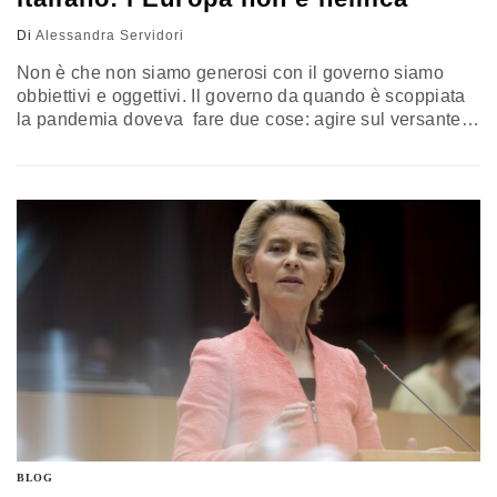
Di
Alessandra Servidori
Non è che non siamo generosi con il governo siamo
obbiettivi e oggettivi. Il governo da quando è scoppiata
la pandemia doveva fare due cose: agire sul versante
sanitario per ridurre il più possibile la durata dell’attacco
alle strutture ospedaliere con tamponi tracciati, fare un
piano di territorialità dello stato degli organici delle
terapie intensive e della medicina d’urgenza, della…
BLOG