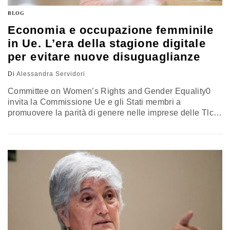
BLOG
Economia e occupazione femminile
in Ue. L’era della stagione digitale
per evitare nuove disuguaglianze
Di
Alessandra Servidori
Committee on Women’s Rights and Gender Equality0
invita la Commissione Ue e gli Stati membri a
promuovere la parità di genere nelle imprese delle Tlc e
dei settori correlati e nell'economia digitale e ad
adottare politiche orizzontali per ridurre il divario di
genere nel settore digitale economico. Esorta gli Stati
membri a trasporre e attuare pienamente la direttiva sul
bilancio…