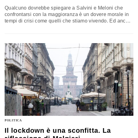
Qualcuno dovrebbe spiegare a Salvini e Meloni che
confrontarsi con la maggioranza è un dovere morale in
tempi di crisi come quelli che stiamo vivendo. Ed ancor
più è un obbligo civile assunto davanti all’elettorato
aderire agli inviti di offrire proposte o aggiustare quelle
della maggioranza. L’analisi di Gennaro Malgieri
POLITICA
Il lockdown è una sconfitta. La