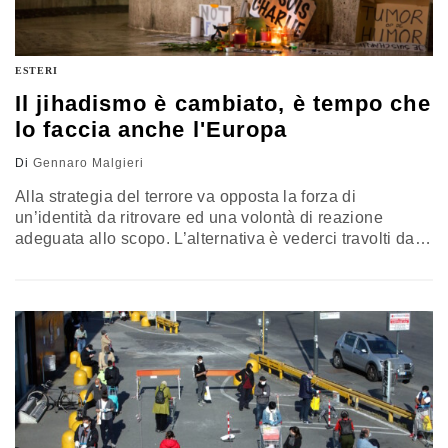
ESTERI
Il jihadismo è cambiato, è tempo che
lo faccia anche l'Europa
Di
Gennaro Malgieri
Alla strategia del terrore va opposta la forza di
un’identità da ritrovare ed una volontà di reazione
adeguata allo scopo. L’alternativa è vederci travolti da
una sanguinosa guerra che incrocia la pandemia,
profittando della nostra oggettiva debolezza. Il
commento di Gennaro Malgieri