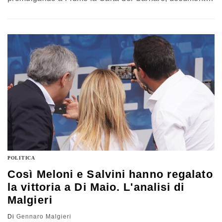
che nelle intenzioni del Poeta doveva sancire la nascita
non soltanto del libero Stato conquistato un anno prima,
ma le basi di una grande trasformazione politica e
culturale. La Carta venne recepita e discussa come una
moderna…
POLITICA
Così Meloni e Salvini hanno regalato
la vittoria a Di Maio. L'analisi di
Malgieri
Di
Gennaro Malgieri