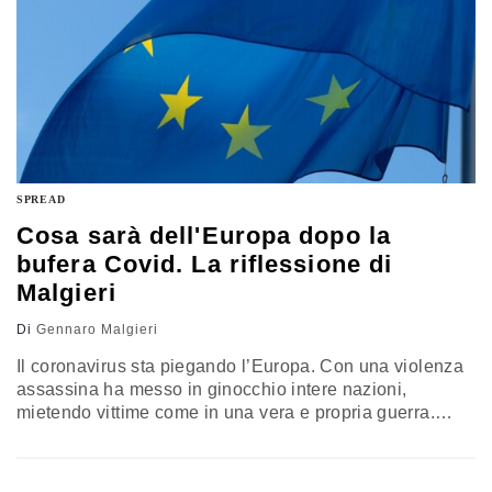
SPREAD
Cosa sarà dell'Europa dopo la
bufera Covid. La riflessione di
Malgieri
Di
Gennaro Malgieri
Il coronavirus sta piegando l’Europa. Con una violenza
assassina ha messo in ginocchio intere nazioni,
mietendo vittime come in una vera e propria guerra.
Milioni di contagiati si domandano quale sarà il loro
destino superata la malattia. Ma, come è ovvio che sia
per chi lotta per la vita e per scongiurare danni