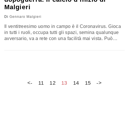
Malgieri
Di
Gennaro Malgieri
Il ventitreesimo uomo in campo è il Coronavirus. Gioca
in tutti i ruoli, occupa tutti gli spazi, semina qualunque
avversario, va a rete con una facilità mai vista. Può
giocare perché non altera il numero dei calciatori. È
invisibile. Ma decisivo. Può decretare la fine della
partita come e quando vuole. Fa irruzione nel
campionato di calcio di serie A già da…
<-
11
12
13
14
15
->