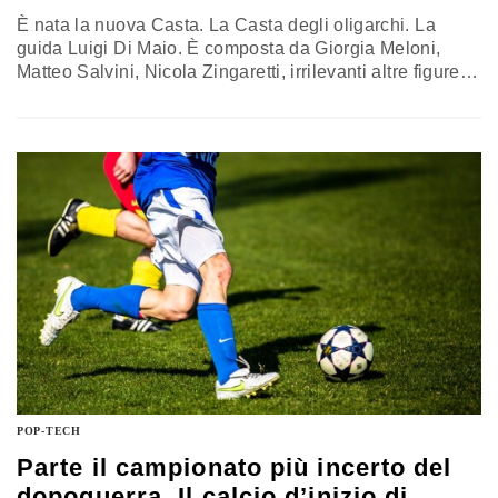
È nata la nuova Casta. La Casta degli oligarchi. La
guida Luigi Di Maio. È composta da Giorgia Meloni,
Matteo Salvini, Nicola Zingaretti, irrilevanti altre figure
che pure si sono spese per il Sì al referendum. La
riduzione dei parlamentari, cavallo di battaglia,
demagogico e populista, del Movimento Cinque Stelle,
ha sancito un ordine politico del tutto inedito nella
storia…
POP-TECH
Parte il campionato più incerto del
dopoguerra. Il calcio d’inizio di