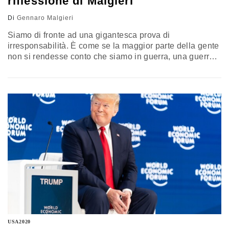
riflessione di Malgieri
Di
Gennaro Malgieri
Siamo di fronte ad una gigantesca prova di
irresponsabilità. È come se la maggior parte della gente
non si rendesse conto che siamo in guerra, una guerra
impari, combattuta finora a mani quasi nude e grazie
soltanto all’abnegazione di un personale sanitario di
prim’ordine. Ne eravamo usciti bene a maggio, al
contrario oggi stiamo attraversando malissimo la nuova
ondata. La riflessione di Gennaro Malgieri
USA2020