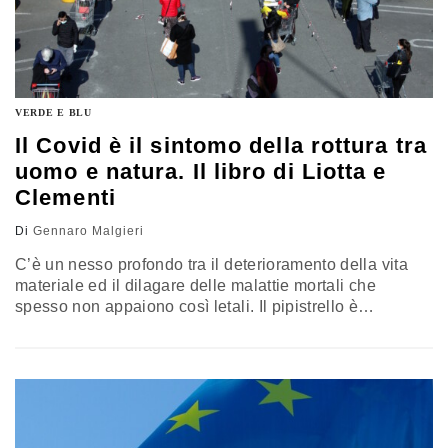
VERDE E BLU
Il Covid è il sintomo della rottura tra
uomo e natura. Il libro di Liotta e
Clementi
Di
Gennaro Malgieri
C’è un nesso profondo tra il deterioramento della vita
materiale ed il dilagare delle malattie mortali che
spesso non appaiono così letali. Il pipistrello è
l’emblema, il simbolo orripilante dell’ultima malattia
globale che ha contagiato il mondo. Gennaro Malgieri
legge La rivolta della natura, edito da La nave di Teseo,
firmato da Eliana Liotta e Massimo Clementi