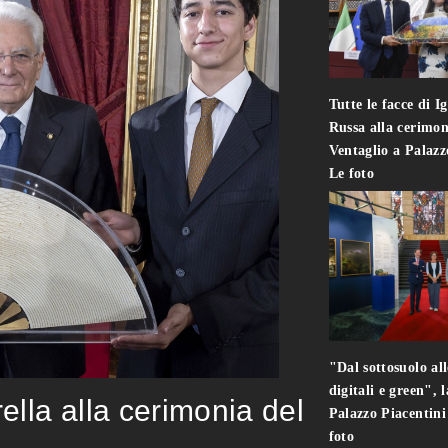
Tutte le facce di I
Russa alla cerimon
Ventaglio a Palaz
Le foto
"Dal sottosuolo all
digitali e green", 
rella alla cerimonia del
Palazzo Piacentin
foto