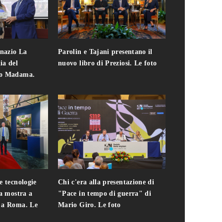
gnazio La
Parolin e Tajani presentano il
Giuseppe Cavo
ia del
nuovo libro di Preziosi. Le foto
solo. Chi c'era 
zo Madama.
edizione del 
foto
e tecnologie
Chi c'era alla presentazione di
Addio a Teodo
la mostra a
"Pace in tempo di guerra" di
presidente del
i a Roma. Le
Mario Giro. Le foto
italiana. Le fo