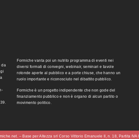
Formiche vanta poi un nutrito programma di eventi nei
o da
diversi formati di convegni, webinair, seminari e tavole
ggi
rotonde aperte al pubblico e a porte chiuse, che hanno un
ma
ruolo importante e riconosciuto nel dibattito pubblico.
n-
Formiche è un progetto indipendente che non gode del
finanziamento pubblico e non è organo di alcun partito o
e39.
movimento politico.
iche.net. – Base per Altezza srl Corso Vittorio Emanuele II, n. 18, Partita IV