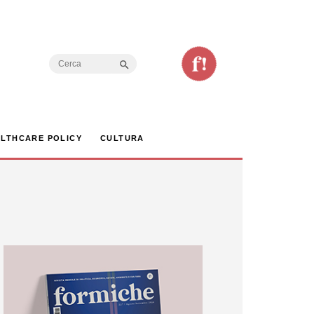
Search Button
Search
for:
LTHCARE POLICY
CULTURA