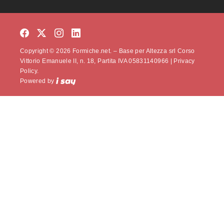
Copyright © 2026 Formiche.net. – Base per Altezza srl Corso
Vittorio Emanuele II, n. 18, Partita IVA 05831140966 |
Privacy
Policy.
Powered by