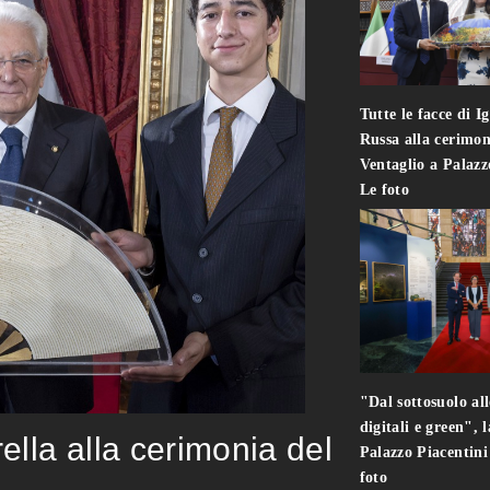
Tutte le facce di I
Russa alla cerimon
Ventaglio a Palaz
Le foto
"Dal sottosuolo all
digitali e green", 
rella alla cerimonia del
Palazzo Piacentin
foto