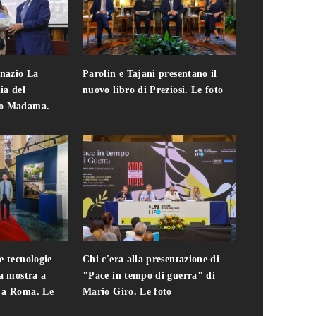
gnazio La
Parolin e Tajani presentano il
Giuseppe Cavo
ia del
nuovo libro di Preziosi. Le foto
solo. Chi c'era 
zo Madama.
edizione del 
foto
e tecnologie
Chi c'era alla presentazione di
Addio a Teodo
la mostra a
"Pace in tempo di guerra" di
presidente del
i a Roma. Le
Mario Giro. Le foto
italiana. Le fo