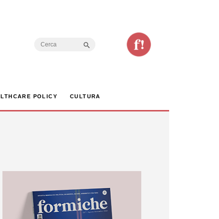
Search Button
Search
for:
LTHCARE POLICY
CULTURA