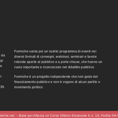
Formiche vanta poi un nutrito programma di eventi nei
o da
diversi formati di convegni, webinair, seminari e tavole
ggi
rotonde aperte al pubblico e a porte chiuse, che hanno un
ma
ruolo importante e riconosciuto nel dibattito pubblico.
n-
Formiche è un progetto indipendente che non gode del
finanziamento pubblico e non è organo di alcun partito o
e39.
movimento politico.
iche.net. – Base per Altezza srl Corso Vittorio Emanuele II, n. 18, Partita IV