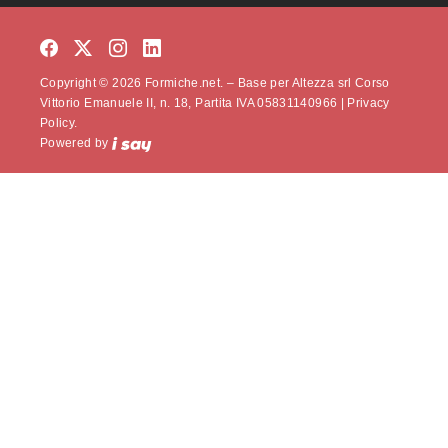
Copyright © 2026 Formiche.net. – Base per Altezza srl Corso
Vittorio Emanuele II, n. 18, Partita IVA 05831140966 |
Privacy
Policy.
Powered by