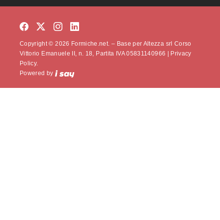
Copyright © 2026 Formiche.net. – Base per Altezza srl Corso
Vittorio Emanuele II, n. 18, Partita IVA 05831140966 |
Privacy
Policy.
Powered by