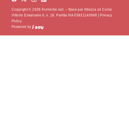
Copyright © 2026 Formiche.net. – Base per Altezza srl Corso
Vittorio Emanuele II, n. 18, Partita IVA 05831140966 |
Privacy
Policy.
Powered by