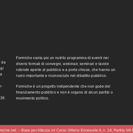
Formiche vanta poi un nutrito programma di eventi nei
o da
diversi formati di convegni, webinair, seminari e tavole
ggi
rotonde aperte al pubblico e a porte chiuse, che hanno un
ma
ruolo importante e riconosciuto nel dibattito pubblico.
n-
Formiche è un progetto indipendente che non gode del
finanziamento pubblico e non è organo di alcun partito o
e39.
movimento politico.
iche.net. – Base per Altezza srl Corso Vittorio Emanuele II, n. 18, Partita IV