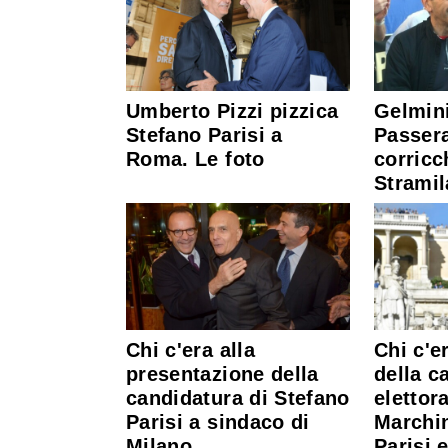
Umberto Pizzi pizzica
Gelmini
Stefano Parisi a
Passera
Roma. Le foto
corricc
Stramil
Chi c'era alla
Chi c'e
presentazione della
della 
candidatura di Stefano
elettora
Parisi a sindaco di
Marchin
Milano
Parisi 