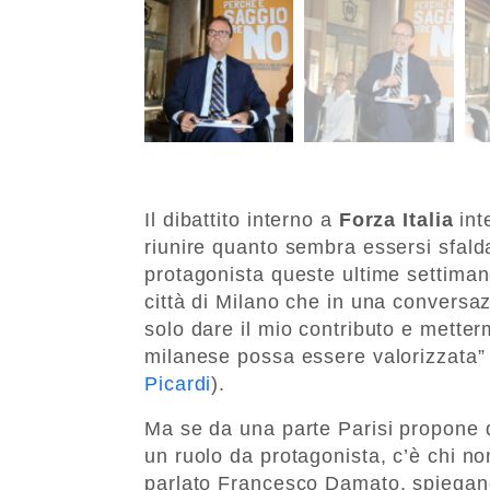
Il dibattito interno a
Forza Italia
int
riunire quanto sembra essersi sfal
protagonista queste ultime settima
città di Milano che in una convers
solo dare il mio contributo e metter
milanese possa essere valorizzata” 
Picardi
).
Ma se da una parte Parisi propone di
un ruolo da protagonista, c’è chi n
parlato Francesco Damato, spiegand