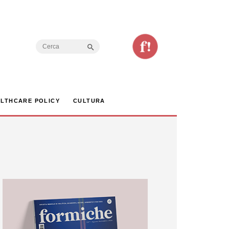
Search Button
Search
for:
LTHCARE POLICY
CULTURA