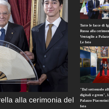
Tutte le facce di I
Russa alla cerimon
Ventaglio a Palaz
Le foto
"Dal sottosuolo all
digitali e green", 
rella alla cerimonia del
Palazzo Piacentin
foto