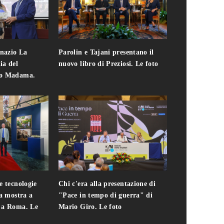
gnazio La
Parolin e Tajani presentano il
Giuseppe Cavo
ia del
nuovo libro di Preziosi. Le foto
solo. Chi c'era 
zo Madama.
edizione del 
foto
e tecnologie
Chi c'era alla presentazione di
Addio a Teodo
la mostra a
"Pace in tempo di guerra" di
presidente del
i a Roma. Le
Mario Giro. Le foto
italiana. Le fo