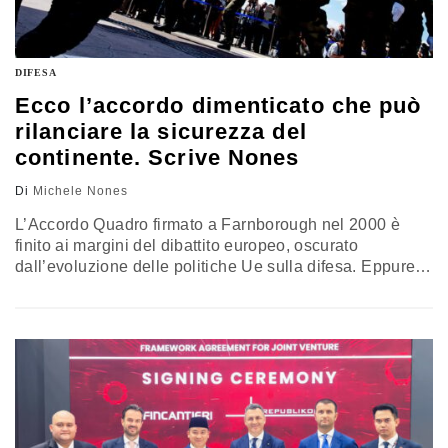
DIFESA
Ecco l’accordo dimenticato che può
rilanciare la sicurezza del
continente. Scrive Nones
Di
Michele Nones
L’Accordo Quadro firmato a Farnborough nel 2000 è
finito ai margini del dibattito europeo, oscurato
dall’evoluzione delle politiche Ue sulla difesa. Eppure,
di fronte alle difficoltà dell’integrazione militare, alla
Brexit e al mutato contesto geopolitico, quel modello
potrebbe offrire una base concreta per rilanciare la
cooperazione tra i principali Paesi europei. Con una
governance rafforzata, un mercato più integrato e
programmi condivisi, l’obiettivo sarebbe costruire
capacità comuni senza attendere nuove riforme dei
Trattati. La riflessione di Michele Nones, vice presidente