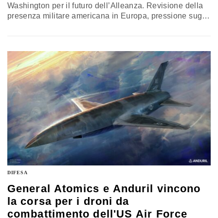
Washington per il futuro dell’Alleanza. Revisione della
presenza militare americana in Europa, pressione sugli
alleati per raggiungere l’obiettivo del 5% e una nuova
regola: da adesso il supporto Usa sarà commisurato
all’impegno dei singoli alleati
DIFESA
General Atomics e Anduril vincono
la corsa per i droni da
combattimento dell'US Air Force