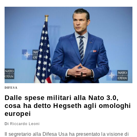
Amoroso alla Comunicazione e il presidio diretto degli
Affari istituzionali. Il messaggio è quello di una
transizione ordinata, con cambi mirati e senza una
revisione profonda dell’impianto del gruppo
DIFESA
Dalle spese militari alla Nato 3.0,
cosa ha detto Hegseth agli omologhi
europei
Di
Riccardo Leoni
Il segretario alla Difesa Usa ha presentato la visione di