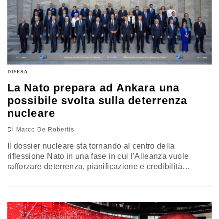
DIFESA
La Nato prepara ad Ankara una
possibile svolta sulla deterrenza
nucleare
Di
Marco De Robertis
Il dossier nucleare sta tornando al centro della
riflessione Nato in una fase in cui l’Alleanza vuole
rafforzare deterrenza, pianificazione e credibilità
militare. Le aperture di alcuni Paesi europei a un
coinvolgimento più diretto mostrano che la dimensione
nucleare non è più un tabù come in passato e che il
vertice di Ankara potrebbe consolidare una linea più
ampia e più distribuita