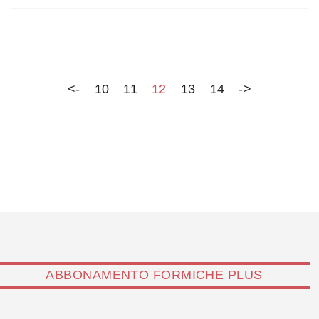
Anthropic, che in tribunale dà battaglia per non essere
messa al bando negli appalti governativi. Nel frattempo,
rimangono i dubbi sulla natura degli impegni presi da
Sam Altman con il Pentagono
<-
10
11
12
13
14
->
ABBONAMENTO FORMICHE PLUS