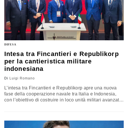
dell’Istituto affari internazionali
DIFESA
Intesa tra Fincantieri e Republikorp
per la cantieristica militare
indonesiana
Di
Luigi Romano
L’intesa tra Fincantieri e Republikorp apre una nuova
fase della cooperazione navale tra Italia e Indonesia,
con l’obiettivo di costruire in loco unità militari avanzate
e rafforzare la base industriale del Paese. La
partnership punta a unire cantieristica, trasferimento
tecnologico e formazione, dentro una strategia di lungo
periodo che lega capacità operative, sviluppo locale e