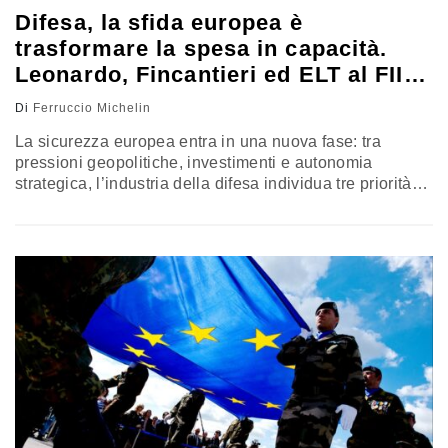
Difesa, la sfida europea è
trasformare la spesa in capacità.
Leonardo, Fincantieri ed ELT al FII di
Roma
Di
Ferruccio Michelin
La sicurezza europea entra in una nuova fase: tra
pressioni geopolitiche, investimenti e autonomia
strategica, l’industria della difesa individua tre priorità
per trasformare la spesa in capacità reale: integrazione,
competenze e incentivi. Al FII Priority Europe di Roma,
Mariani, Folgiero e Benigni convergono su una stessa
diagnosi: l’aumento della spesa è solo l’inizio. Ecco
perché contano capacità produttiva, capitale umano e
cooperazione industriale