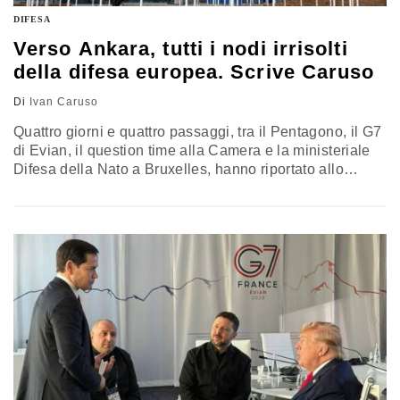
DIFESA
Verso Ankara, tutti i nodi irrisolti
della difesa europea. Scrive Caruso
Di
Ivan Caruso
Quattro giorni e quattro passaggi, tra il Pentagono, il G7
di Evian, il question time alla Camera e la ministeriale
Difesa della Nato a Bruxelles, hanno riportato allo
scoperto lo stesso nodo. Alla vigilia del summit di
Ankara, i dossier su spese Nato, adesione al Purl e
ricorso a Safe mostrano tutta la difficoltà europea nel
trasformare l’autonomia strategica da formula politica a
capacità reale. L’analisi del generale Caruso,
consigliere militare della Sioi