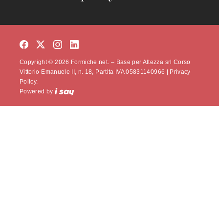
Copyright © 2026 Formiche.net. – Base per Altezza srl Corso
Vittorio Emanuele II, n. 18, Partita IVA 05831140966 |
Privacy
Policy.
Powered by