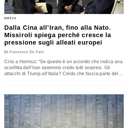
DIFESA
Dalla Cina all’Iran, fino alla Nato.
Missiroli spiega perché cresce la
pressione sugli alleati europei
Di
Francesco De Palo
Crisi a Hormuz: “Se questo è un accordo che indica una
sconfitta dell’Iran saremmo credo tutti sorpresi. Gli
attacchi di Trump all’Italia? Credo che faccia parte della
personalità e del suo modo di operare che addirittura
deride i propri alleati e si mostra come un bullo”.
L’analisi di Missiroli, già direttore dell’European Union
Institute of Security Studies e segretario generale
aggiunto della Nato per le emerging security challenges