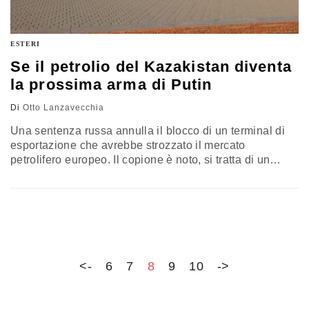
ESTERI
Se il petrolio del Kazakistan diventa
la prossima arma di Putin
Di
Otto Lanzavecchia
Una sentenza russa annulla il blocco di un terminal di
esportazione che avrebbe strozzato il mercato
petrolifero europeo. Il copione è noto, si tratta di un
avvertimento del Cremlino diretto all’Europa e al vicino
Kazakistan. Anatomia di una minaccia
<-
6
7
8
9
10
->