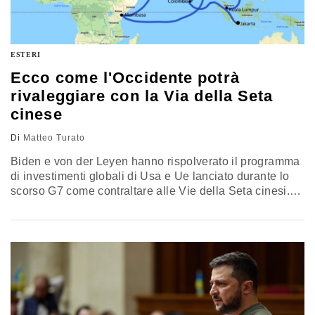
ESTERI
Ecco come l'Occidente potrà
rivaleggiare con la Via della Seta
cinese
Di
Matteo Turato
Biden e von der Leyen hanno rispolverato il programma
di investimenti globali di Usa e Ue lanciato durante lo
scorso G7 come contraltare alle Vie della Seta cinesi.
La paura è che possa essere l’ennesimo roboante
annuncio privo di reale sostanza. Se vogliamo
competere con il soft power cinese dobbiamo
cominciare a fare sul serio, adottando un approccio
commerciale strategico con le economie emergenti