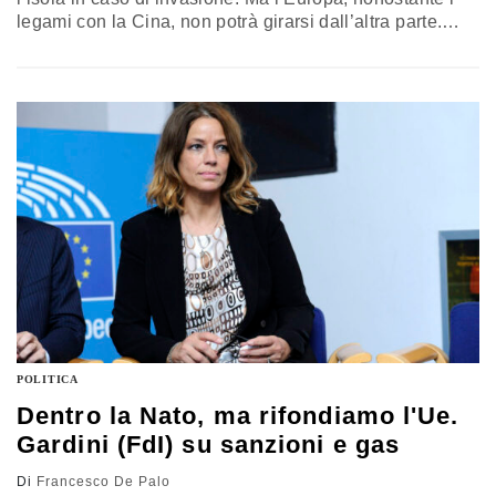
legami con la Cina, non potrà girarsi dall’altra parte.
Anche perché le conseguenze economiche e
geopolitiche sarebbero tremende per tutti. Secondo
Matthew Kroenig (Atlantic Council), il conflitto tra
blocchi (democrazie vs autocrazie) continuerà per molti
anni
POLITICA
Dentro la Nato, ma rifondiamo l'Ue.
Gardini (FdI) su sanzioni e gas
Di
Francesco De Palo