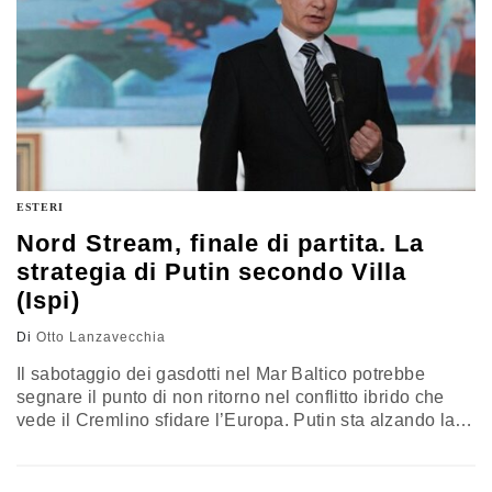
ESTERI
Nord Stream, finale di partita. La
strategia di Putin secondo Villa
(Ispi)
Di
Otto Lanzavecchia
Il sabotaggio dei gasdotti nel Mar Baltico potrebbe
segnare il punto di non ritorno nel conflitto ibrido che
vede il Cremlino sfidare l’Europa. Putin sta alzando la
tensione ovunque e avrebbe svariati motivi per far
esplodere le proprie condotte. In questa intervista,
Matteo Villa analizza la guerra energetica e le strategie