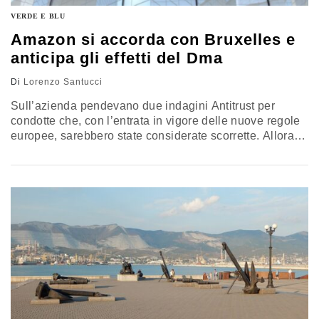
VERDE E BLU
Amazon si accorda con Bruxelles e
anticipa gli effetti del Dma
Di
Lorenzo Santucci
Sull’azienda pendevano due indagini Antitrust per
condotte che, con l’entrata in vigore delle nuove regole
europee, sarebbero state considerate scorrette. Allora
ha anticipato i tempi presentando alla Commissione una
lista di impegni. Perché lo ha fatto e cosa vuol dire per il
diritto europeo secondo il prof. Giuseppe Colangelo
(Luiss)