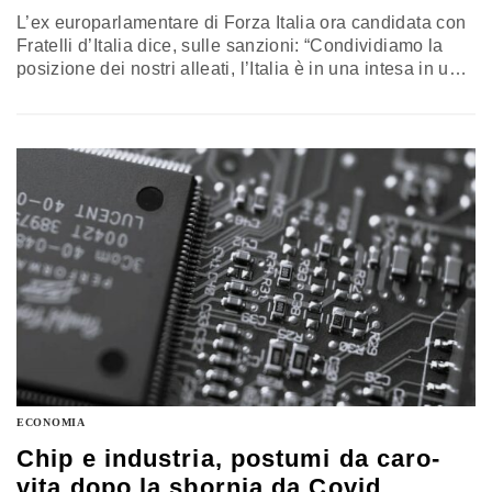
L’ex europarlamentare di Forza Italia ora candidata con
Fratelli d’Italia dice, sulle sanzioni: “Condividiamo la
posizione dei nostri alleati, l’Italia è in una intesa in una
certa parte del mondo occidentale: vuol dire la Nato. Di
pari passo però abbiamo da subito chiesto di
compensare chi in Italia ha subito danni dalle sanzioni”
ECONOMIA
Chip e industria, postumi da caro-
vita dopo la sbornia da Covid