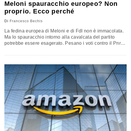
Meloni spauracchio europeo? Non
proprio. Ecco perché
Di
Francesco Bechis
La fedina europea di Meloni e di FdI non è immacolata.
Ma lo spauracchio intorno alla cavalcata del partito
potrebbe essere esagerato. Pesano i voti contro il Pnrr,
ma chi andrà a Palazzo Chigi a ottobre sarà costretto a
giocare secondo le regole. E a Bruxelles i meloniani si
sanno ormai muovere molto bene