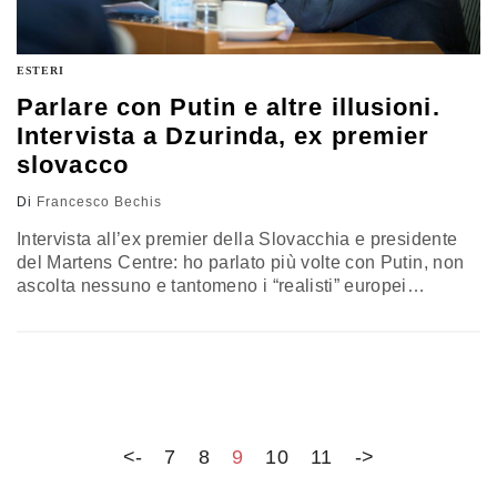
ESTERI
Parlare con Putin e altre illusioni.
Intervista a Dzurinda, ex premier
slovacco
Di
Francesco Bechis
Intervista all’ex premier della Slovacchia e presidente
del Martens Centre: ho parlato più volte con Putin, non
ascolta nessuno e tantomeno i “realisti” europei
(avvisate Salvini e Orban). A Draghi dico: con Zelensky
sia onesto, porti un messaggio di speranza. Il papa sulla
guerra? Wojtyla sulla Nato mi diceva altro
<-
7
8
9
10
11
->