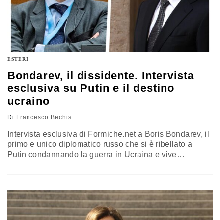
ESTERI
Bondarev, il dissidente. Intervista
esclusiva su Putin e il destino
ucraino
Di
Francesco Bechis
Intervista esclusiva di Formiche.net a Boris Bondarev, il
primo e unico diplomatico russo che si è ribellato a
Putin condannando la guerra in Ucraina e vive
nascosto. La Russia dello zar non torna indietro, vuole
altre vittorie militari e si può fermare solo sul campo di
battaglia. I ricordi, i timori, un consiglio all’Italia e
all’Occidente nella tempesta