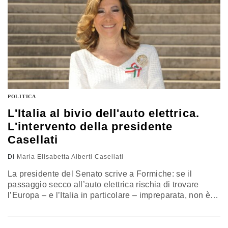
POLITICA
L'Italia al bivio dell'auto elettrica.
L'intervento della presidente
Casellati
Di
Maria Elisabetta Alberti Casellati
La presidente del Senato scrive a Formiche: se il
passaggio secco all’auto elettrica rischia di trovare
l’Europa – e l’Italia in particolare – impreparata, non è
forse il caso di puntare su forme graduali e miste di
transizione? Servono scelte sostenibili sul piano
ambientale ed economico allo stesso tempo, o