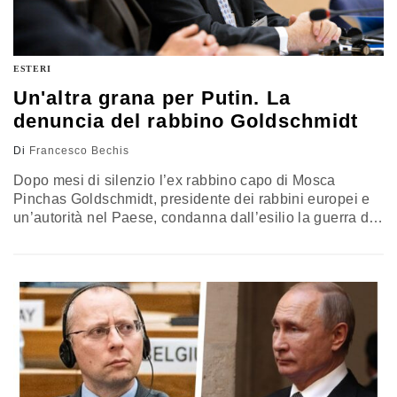
ESTERI
Un'altra grana per Putin. La
denuncia del rabbino Goldschmidt
Di
Francesco Bechis
Dopo mesi di silenzio l’ex rabbino capo di Mosca
Pinchas Goldschmidt, presidente dei rabbini europei e
un’autorità nel Paese, condanna dall’esilio la guerra di
Putin, con lui “la Russia sempre più autoritaria”. Un’altra
crepa nel silenzio russo, e questa pesa come un
macigno