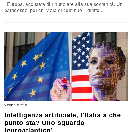
l’Europa, accusata di rinunciare alla sua sovranità. Un
paradosso, per chi viola di continuo il diritto
internazionale. Ma un esame di coscienza europeo è
necessario. L’analisi di Leonardo Bellodi, autore di “La
nuova sovranità” (Giappichelli)
VERDE E BLU
Intelligenza artificiale, l'Italia a che
punto sta? Uno sguardo
(euroatlantico)