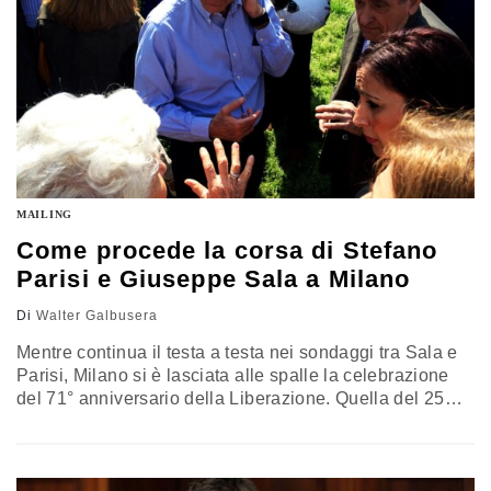
MAILING
Come procede la corsa di Stefano
Parisi e Giuseppe Sala a Milano
Di
Walter Galbusera
Mentre continua il testa a testa nei sondaggi tra Sala e
Parisi, Milano si è lasciata alle spalle la celebrazione
del 71° anniversario della Liberazione. Quella del 25
aprile è stata una giornata impegnativa. Nel corteo
c’erano i due candidati, Beppe Sala ha sfilato con il Pd
e Stefano Parisi con la Brigata Ebraica, “scortata” dal
servizio d’ordine con pettorina…