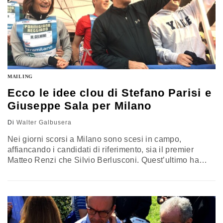
MAILING
Ecco le idee clou di Stefano Parisi e
Giuseppe Sala per Milano
Di
Walter Galbusera
Nei giorni scorsi a Milano sono scesi in campo,
affiancando i candidati di riferimento, sia il premier
Matteo Renzi che Silvio Berlusconi. Quest’ultimo ha
attribuito al voto per scegliere il nuovo inquilino di
Palazzo Marino il significato di un (possibile) sfratto di
un altro inquilino, quello di Palazzo Chigi. Com'è
sempre stato, nel nostro Paese il voto amministrativo si
riflette…