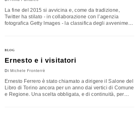
La fine del 2015 si avvicina e, come da tradizione,
Twitter ha stilato - in collaborazione con l’agenzia
fotografica Getty Images - la classifica degli avvenimenti
e dei trend più cinguettati dell’anno a livello globale (e
non). Ecco quali sono stati i temi e le parole simbolo di
questo anno giunto al capolinea. I TREND GLOBALI Gli
attacchi di Parigi di gennaio…
BLOG
Ernesto e i visitatori
Di
Michele Fronterrè
Ernesto Ferrero è stato chiamato a dirigere il Salone del
Libro di Torino ancora per un anno dai vertici di Comune
e Regione. Una scelta obbligata, e di continuità, per
garantire la buona riuscita dell’evento inguaiato dal
pasticcio sul numeri di visitatori. Il fatto, bizzarro e un
poco grottesco, è che Ferrero dovrebbe guidare la
kermesse senza alcuno onorario. Ora,…