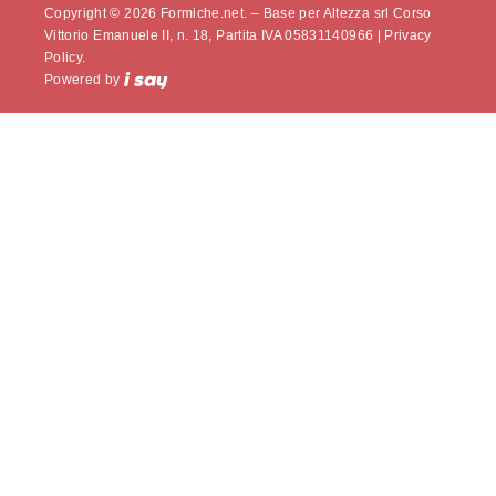
Copyright © 2026 Formiche.net. – Base per Altezza srl Corso
Vittorio Emanuele II, n. 18, Partita IVA 05831140966 |
Privacy
Policy.
Powered by