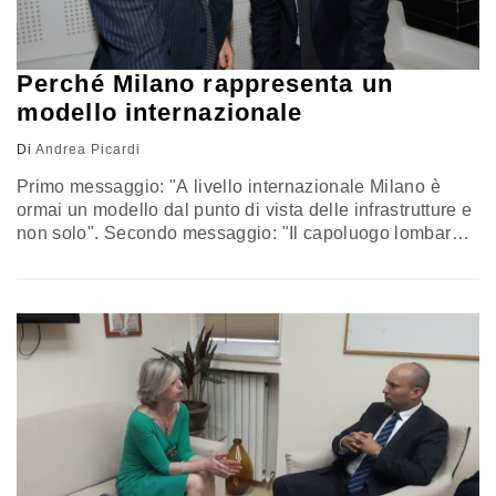
Perché Milano rappresenta un
modello internazionale
Di
Andrea Picardi
Primo messaggio: "A livello internazionale Milano è
ormai un modello dal punto di vista delle infrastrutture e
non solo". Secondo messaggio: "Il capoluogo lombardo
è la dimostrazione che il nostro Paese - quando vuole -
è in grado di fare sistema e di funzionare come pochi
altri". Parola del direttore della Comunicazione di
Metropolitana Milanese Luca Montani, che ieri ha
partecipato…