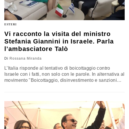
ESTERI
Vi racconto la visita del ministro
Stefania Giannini in Israele. Parla
l’ambasciatore Talò
Di
Rossana Miranda
L’Italia risponde al tentativo di boicottaggio contro
Israele con i fatti, non solo con le parole. In alternativa al
movimento "Boicottaggio, disinvestimento e sanzioni
(BDS)", la ricerca italiana scommette attivamente sulla
comunicazione tra i settori innovativi di entrambi i Paesi
a favore dello sviluppo. Per stringere questi rapporti,
Stefania Giannini, ministro dell’Istruzione, dell’università
e della ricerca, ha visitato Israele dal…