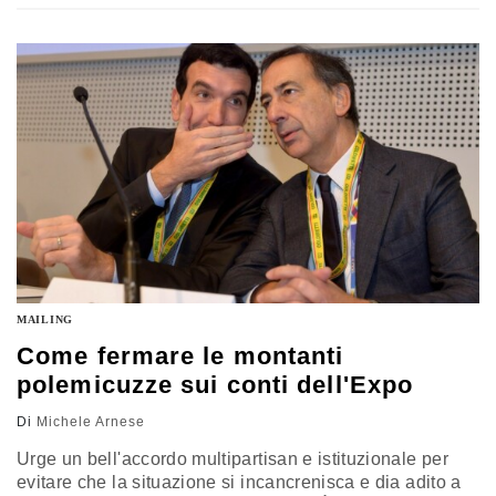
di 1,5 milioni. I dati sono ufficiali e certi perché si
riferiscono al consuntivo della tassa di soggiorno. Carta
canta, quindi. Le stanze…
MAILING
Come fermare le montanti
polemicuzze sui conti dell'Expo
Di
Michele Arnese
Urge un bell'accordo multipartisan e istituzionale per
evitare che la situazione si incancrenisca e dia adito a