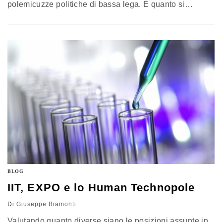
polemicuzze politiche di bassa lega. È quanto si
bisbiglia, tra Roma e Milano, nelle sedi degli azionisti
della società Expo, ovvero ministero dell'Economia,
Regione Lombardia, Provincia di Milano, Comune di
Milano e Camera di Commercio di Milano. Anche
perché il successo dell'Esposizione, al…
BLOG
IIT, EXPO e lo Human Technopole
Di
Giuseppe Biamonti
Valutando quanto diverse siano le posizioni assunte in