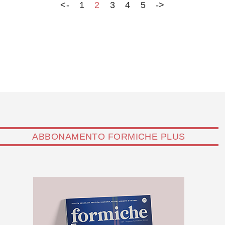
<-
1
2
3
4
5
->
ABBONAMENTO FORMICHE PLUS