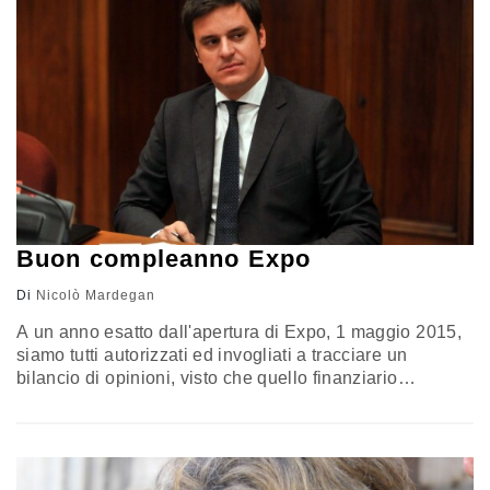
Buon compleanno Expo
Di
Nicolò Mardegan
A un anno esatto dall'apertura di Expo, 1 maggio 2015,
siamo tutti autorizzati ed invogliati a tracciare un
bilancio di opinioni, visto che quello finanziario
dell'evento risulta ancora quanto meno fumoso, tra le
varie dichiarazioni degli esponenti politici. Expo ha
portato certo benefici in termini di know how e ritorni
d'opinione per e sul nostro paese: Milano, città