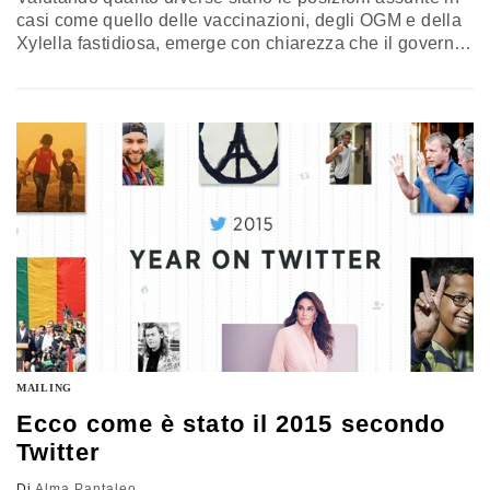
casi come quello delle vaccinazioni, degli OGM e della
Xylella fastidiosa, emerge con chiarezza che il governo,
oggi, non dispone di un organismo consigliare
scientifico che fornisca al potere esecutivo le
informazioni necessarie ad assumere le conseguenti
scelte politiche. C’è stato un tempo, invece, in cui tale
ruolo era svolto dal CNR…
MAILING
Ecco come è stato il 2015 secondo
Twitter
Di
Alma Pantaleo