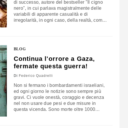
di successo, autore del bestseller "Il cigno
nero", in cui parlava magistralmente delle
variabili di apparente casualità e di
irregolarità, in ogni caso, della realtà, come
vedere un cigno nero - ha scritto un altro
saggio di spessore, dal suggestivo titolo:
"Antifragile". Cosa vuol dire "antifragile"?
Diciamo subito cosa non voglia dire:…
BLOG
Continua l'orrore a Gaza,
fermate questa guerra!
Di
Federico Quadrelli
Non si fermano i bombardamenti israeliani,
ed ogni giorno le notizie sono sempre più
gravi. Ci vuole onestà, coraggio e decenza
nel non usare due pesi e due misure in
questa vicenda. Sono morte oltre 1000
persone e oltre 200 sono i bambini. Inutili le
condanne da parte dell'ONU e del Segretario
Generale, Israele non ferma la sua macchina