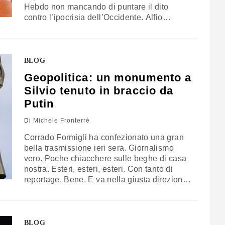
Hebdo non mancando di puntare il dito
contro l’ipocrisia dell’Occidente. Alfio
Krancic, uno dei più noti vignettisti italiani,
attivo dal 1994 sulle pagine de Il Giornale
dopo le esperienze a La Gazzetta di Firenze,
Il Secolo d’Italia e L’indipendente, commenta
BLOG
a tutto tondo…
Geopolitica: un monumento a
Silvio tenuto in braccio da
Putin
Di
Michele Fronterrè
Corrado Formigli ha confezionato una gran
bella trasmissione ieri sera. Giornalismo
vero. Poche chiacchere sulle beghe di casa
nostra. Esteri, esteri, esteri. Con tanto di
reportage. Bene. E va nella giusta direzione.
Sensibilizzare l’opinione pubblica a
prendere sempre più consapevolezza, e di
corsa pure, di quanto siamo vulnerabili e
influenzati da ciò che accade fuori dal nostro
BLOG