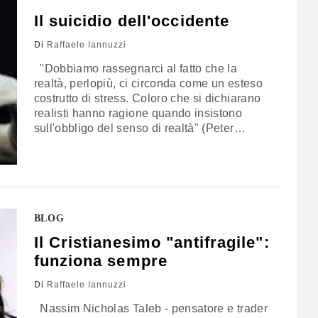
orticello. Siamo il…
Il suicidio dell'occidente
Di
Raffaele Iannuzzi
"Dobbiamo rassegnarci al fatto che la
realtà, perlopiù, ci circonda come un esteso
costrutto di stress. Coloro che si dichiarano
realisti hanno ragione quando insistono
sull'obbligo del senso di realtà" (Peter
Sloterdijk). L'occidente è la terra del
tramonto? Aben-Land, come sosteneva il
filosofo tedesco Heidegger? La sua tesi
sembra confermata dall'attualità.
L'Occidente, infatti, si sta suicidando. Sta
pensando…
BLOG
Il Cristianesimo "antifragile":
funziona sempre
Di
Raffaele Iannuzzi
Nassim Nicholas Taleb - pensatore e trader