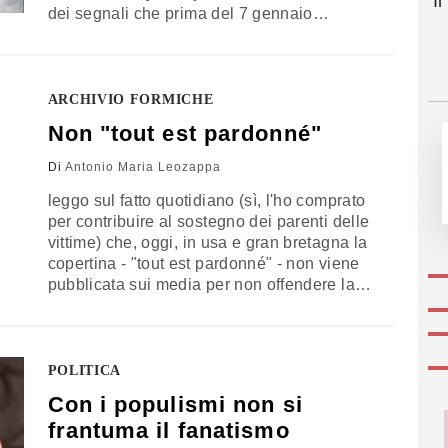
I
dei segnali che prima del 7 gennaio
potevano far presagire l’elaborazione di un
disegno terroristico per colpire il cuore
dell’Europa? Sfogliando le pagine del
magazine qaedista Inspire, gli interrogativi
ARCHIVIO FORMICHE
sono…
Non "tout est pardonné"
Di
Antonio Maria Leozappa
leggo sul fatto quotidiano (sì, l'ho comprato
per contribuire al sostegno dei parenti delle
vittime) che, oggi, in usa e gran bretagna la
copertina - "tout est pardonné" - non viene
pubblicata sui media per non offendere la
sensibilità religiosa. eppure è stimolante e,
mi sembra, più che rispettosa dell'islam (mi
risulta che il corano non vieti la
rappresentazione di maometto).…
POLITICA
Con i populismi non si
frantuma il fanatismo