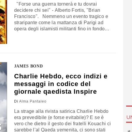
"Forse una guerra tornerà e tu dovrai
decidere chi sei" - Alberto Fortis, "Brian
Francisco". Nemmeno un evento tragico e
straripante come la mattanza di Parigi ad
opera degli islamisti militanti fino in fondo
che, seguendo il Corano, come ha spiegato
Magdi Cristiano Allam, scannano gli
"infedeli", può sbrecciare la solidità del
copione mediatico e collettivo. Quale? Lo…
JAMES BOND
Charlie Hebdo, ecco indizi e
messaggi in codice del
giornale qaedista Inspire
Di
Alma Pantaleo
La strage alla rivista satirica Charlie Hebdo
U
era prevedibile (e forse evitabile)? E se è
vero che dietro il gesto dei fratelli Kouachi ci
sarebbe l’al Qaeda yemenita, ci sono stati