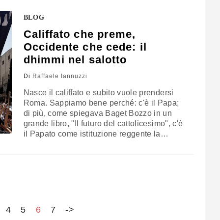
da…
BLOG
Califfato che preme,
Occidente che cede: il
dhimmi nel salotto
Di
Raffaele Iannuzzi
Nasce il califfato e subito vuole prendersi
Roma. Sappiamo bene perché: c'è il Papa;
di più, come spiegava Baget Bozzo in un
grande libro, "Il futuro del cattolicesimo", c'è
il Papato come istituzione reggente la
Chiesa. La Cristianità nella sua forma
oggettiva e universale. Un bersaglio fin
troppo scontato. L'Occidente - oggi più vasto,
perché il tema si sta complicando…
4
5
6
7
->