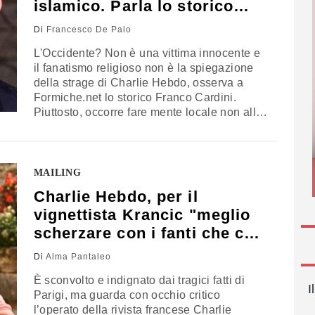
islamico. Parla lo storico
Cardini
Di
Francesco De Palo
L'Occidente? Non è una vittima innocente e
il fanatismo religioso non è la spiegazione
della strage di Charlie Hebdo, osserva a
Formiche.net lo storico Franco Cardini.
Piuttosto, occorre fare mente locale non alle
Crociate, “invocate a sproposito”, bensì alle
colonizzazioni passate e recenti quando
“abbiamo fatto la storia un tanto al chilo e
depredato luoghi come la Nigeria, i più…
MAILING
Charlie Hebdo, per il
vignettista Krancic "meglio
scherzare con i fanti che con
i santi"
Di
Alma Pantaleo
È sconvolto e indignato dai tragici fatti di
I
Parigi, ma guarda con occhio critico
l’operato della rivista francese Charlie