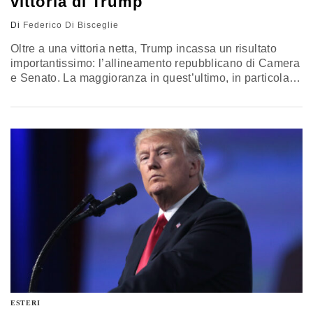
vittoria di Trump
Di
Federico Di Bisceglie
Oltre a una vittoria netta, Trump incassa un risultato
importantissimo: l’allineamento repubblicano di Camera
e Senato. La maggioranza in quest’ultimo, in particolare,
gli sarà utile per procedere a tutte le nomine. Dal primo
discorso, emerge la volontà del neo presidente di
riconciliare il Paese, pur caratterizzando la sua politica
in senso conservatore. Gli Usa non si chiuderanno ai
mercati e per l’Ue sarà dirimente il tema della difesa
comune. Conversazione con il docente di Diritto
pubblico comparato, Francesco Clementi
ESTERI