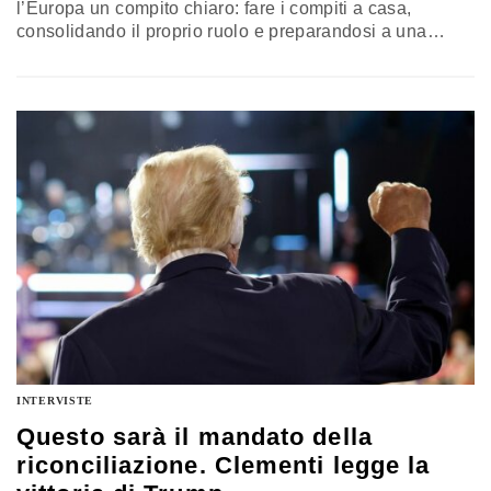
l’Europa un compito chiaro: fare i compiti a casa,
consolidando il proprio ruolo e preparandosi a una
interlocuzione non facile con il nuovo inquilino della
Casa Bianca. Tra la difesa transatlantica, le spese
militari e la competizione con la Cina, gli europei
devono prepararsi ad assumere un ruolo più deciso.
L’intervista all’ambasciatore Francesco M. Talò
INTERVISTE
Questo sarà il mandato della
riconciliazione. Clementi legge la