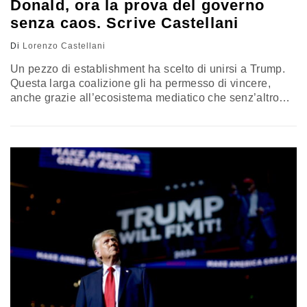
Donald, ora la prova del governo
senza caos. Scrive Castellani
Di
Lorenzo Castellani
Un pezzo di establishment ha scelto di unirsi a Trump.
Questa larga coalizione gli ha permesso di vincere,
anche grazie all’ecosistema mediatico che senz’altro
passava per Musk, per Tucker Carlson, Joe Rogan. Una
rete che a lui mancava nel 2016, ma che oggi è risultata
determinante per ottenere questa vittoria. Occorrerà
comprendere se il neo presidente sarà capace di
sfruttare questa élite che si è unita a lui in modo da
governare in maniera stabile, evitando i disastri del
primo mandato. Il commento del politologo della Luiss,
Lorenzo Castellani