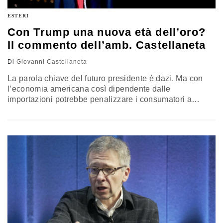
ESTERI
Con Trump una nuova età dell’oro?
Il commento dell’amb. Castellaneta
Di
Giovanni Castellaneta
La parola chiave del futuro presidente è dazi. Ma con
l’economia americana così dipendente dalle
importazioni potrebbe penalizzare i consumatori a
basso reddito. Per l’Europa il tema è il surplus
commerciale. Per l’Italia circa 40 miliardi di euro. Il
commento di Giovanni Castellaneta, già ambasciatore
italiano negli Stati Uniti