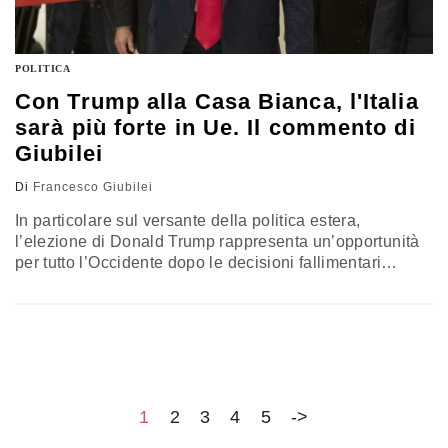
POLITICA
Con Trump alla Casa Bianca, l'Italia
sarà più forte in Ue. Il commento di
Giubilei
Di
Francesco Giubilei
In particolare sul versante della politica estera,
l’elezione di Donald Trump rappresenta un’opportunità
per tutto l’Occidente dopo le decisioni fallimentari
portate avanti dalle amministrazioni a guida
democratica. L’Italia sarà un interlocutore privilegiato
anche in virtù della vicinanza ideologica fra il tycoon e il
premier Meloni. Il commento del saggista ed editore
Francesco Giubilei
1
2
3
4
5
->