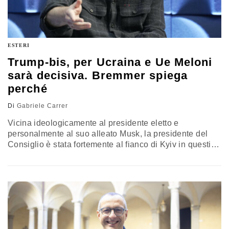
ESTERI
Trump-bis, per Ucraina e Ue Meloni
sarà decisiva. Bremmer spiega
perché
Di
Gabriele Carrer
Vicina ideologicamente al presidente eletto e
personalmente al suo alleato Musk, la presidente del
Consiglio è stata fortemente al fianco di Kyiv in questi
due anni. Ma se la posizione di Roma dovesse
cambiare, allora “sarebbe impossibile per l’Unione
europea trovare una linea condivisa”, commenta il
fondatore di Eurasia Group