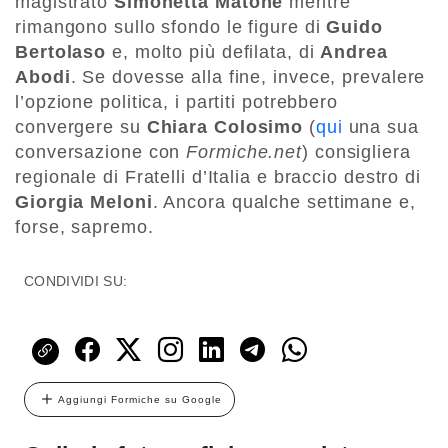
magistrato
Simonetta Matone
mentre
rimangono sullo sfondo le figure di
Guido
Bertolaso
e, molto più defilata, di
Andrea
Abodi
. Se dovesse alla fine, invece, prevalere
l’opzione politica, i partiti potrebbero
convergere su
Chiara Colosimo
(
qui
una sua
conversazione con
Formiche.net
) consigliera
regionale di Fratelli d’Italia e braccio destro di
Giorgia Meloni
. Ancora qualche settimane e,
forse, sapremo.
CONDIVIDI SU:
Aggiungi Formiche su Google