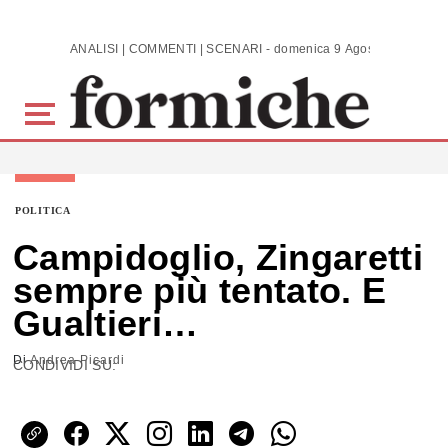
Skip to main content
ANALISI | COMMENTI | SCENARI - domenica 9 Agosto 2026
POLITICA
Campidoglio, Zingaretti
sempre più tentato. E
Gualtieri…
Di
Andrea Picardi
CONDIVIDI SU: