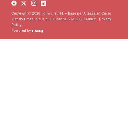
Copyright © 2026 Formiche.net. – Base per Altezza srl Corso
Vittorio Emanuele II, n. 18, Partita IVA 05831140966 |
Privacy
Policy.
Powered by