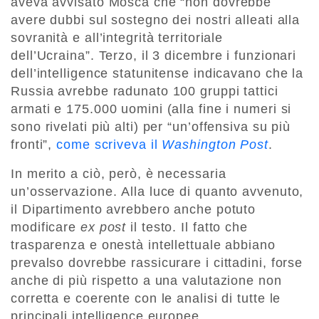
aveva avvisato Mosca che “non dovrebbe
avere dubbi sul sostegno dei nostri alleati alla
sovranità e all’integrità territoriale
dell’Ucraina”. Terzo, il 3 dicembre i funzionari
dell’intelligence statunitense indicavano che la
Russia avrebbe radunato 100 gruppi tattici
armati e 175.000 uomini (alla fine i numeri si
sono rivelati più alti) per “un’offensiva su più
fronti”,
come scriveva il
Washington Post
.
In merito a ciò, però, è necessaria
un’osservazione. Alla luce di quanto avvenuto,
il Dipartimento avrebbero anche potuto
modificare
ex post
il testo. Il fatto che
trasparenza e onestà intellettuale abbiano
prevalso dovrebbe rassicurare i cittadini, forse
anche di più rispetto a una valutazione non
corretta e coerente con le analisi di tutte le
principali intelligence europee.