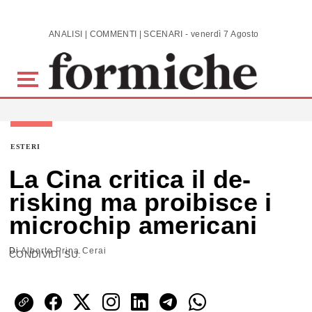
Skip to main content
ANALISI | COMMENTI | SCENARI - venerdì 7 Agosto 2026
ESTERI
La Cina critica il de-
risking ma proibisce i
microchip americani
Di
Alberto Prina Cerai
CONDIVIDI SU: