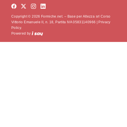
Copyright © 2026 Formiche.net. – Base per Altezza srl Corso
Vittorio Emanuele II, n. 18, Partita IVA 05831140966 |
Privacy
Policy.
Powered by