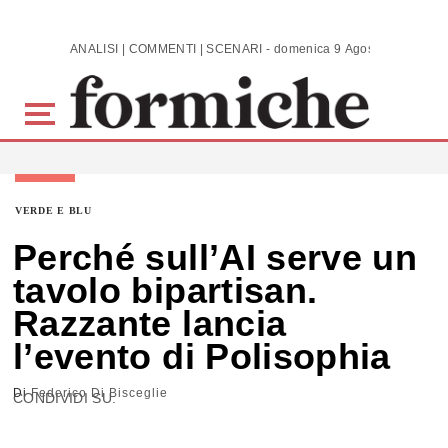
Skip to main content
ANALISI | COMMENTI | SCENARI - domenica 9 Agosto 2026
VERDE E BLU
Perché sull’AI serve un
tavolo bipartisan.
Razzante lancia
l’evento di Polisophia
Di
Federico Di Bisceglie
CONDIVIDI SU: