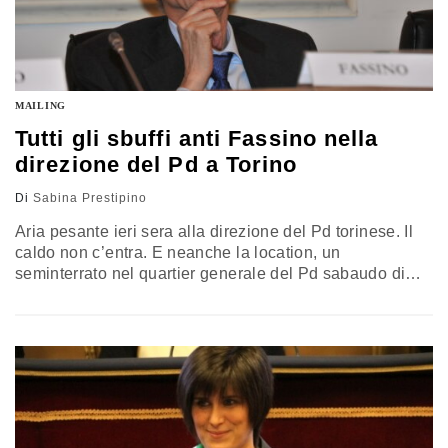
MAILING
Tutti gli sbuffi anti Fassino nella
direzione del Pd a Torino
Di
Sabina Prestipino
Aria pesante ieri sera alla direzione del Pd torinese. Il
caldo non c’entra. E neanche la location, un
seminterrato nel quartier generale del Pd sabaudo di
gran lunga più adatto ad una sartoria cinese
clandestina, in cui, a tratti, arrivavano zaffate di gas che
non sembravano turbare minimamente gli astanti, più
intenti a voltarsi verso Piero Fassino quando
dall’oratore di…