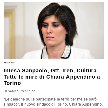
dell’ex sindaco di Torino, Piero Fassino, sgombra il
campo dai dubbi sulle sue prossime mosse.…
MAILING
Intesa Sanpaolo, Gtt, Iren, Cultura.
Tutte le mire di Chiara Appendino a
Torino
Di
Sabina Prestipino
“Le deleghe sulle partecipate le terrò per me se sarò
sindaco”. Il nuovo sindaco di Torino, Chiara Appendino,