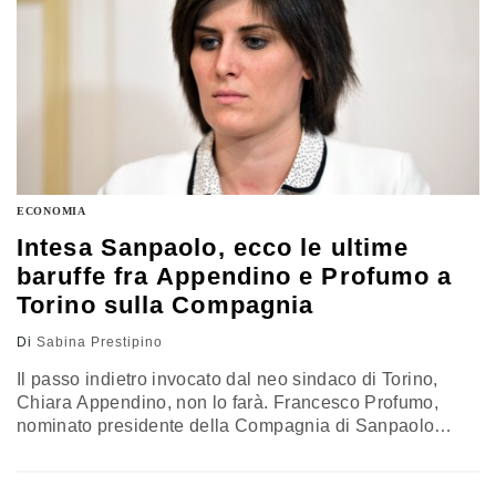
ECONOMIA
Intesa Sanpaolo, ecco le ultime
baruffe fra Appendino e Profumo a
Torino sulla Compagnia
Di
Sabina Prestipino
Il passo indietro invocato dal neo sindaco di Torino,
Chiara Appendino, non lo farà. Francesco Profumo,
nominato presidente della Compagnia di Sanpaolo
(primo azionista di Intesa Sanpaolo col 9,3%) lo scorso
maggio dal consiglio generale della fondazione, dopo
essere stato nominato nel consiglio su indicazione