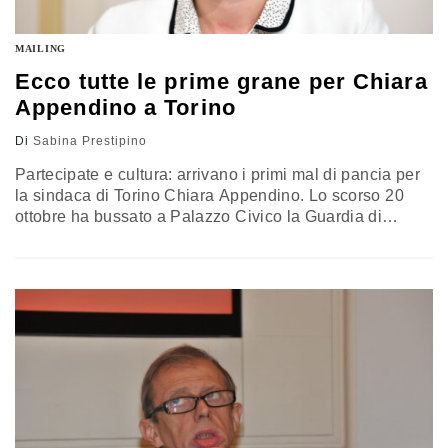
MAILING
Ecco tutte le prime grane per Chiara
Appendino a Torino
Di
Sabina Prestipino
Partecipate e cultura: arrivano i primi mal di pancia per
la sindaca di Torino Chiara Appendino. Lo scorso 20
ottobre ha bussato a Palazzo Civico la Guardia di
Finanza, in seguito a un esposto in procura di Alberto
Morano, consigliere comunale di centrodestra, ex
candidato sindaco con una lista civica sostenuta dalla
Lega Nord. Il motivo? Disallineamenti per circa 80…