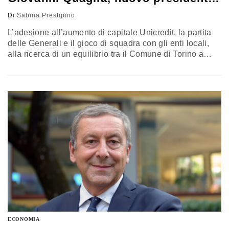
di Crt
Di
Sabina Prestipino
L’adesione all’aumento di capitale Unicredit, la partita
delle Generali e il gioco di squadra con gli enti locali,
alla ricerca di un equilibrio tra il Comune di Torino a
trazione Cinquestelle e la Regione Piemonte guidata da
Sergio Chiamparino (Pd), in un momento in cui le
fondazioni bancarie sono uno snodo imprescindibile per
la tenuta di una città che fatica…
ECONOMIA