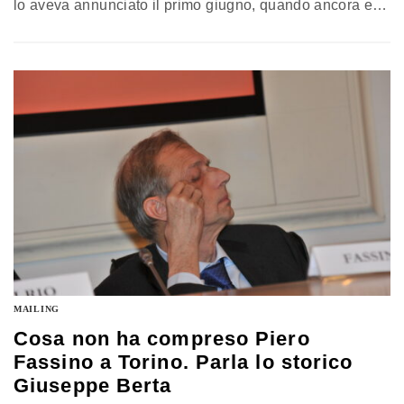
lo aveva annunciato il primo giugno, quando ancora era
una incognita il primo turno delle comunali. Ma ora che
sindaco lo è diventata, la galassia delle partecipate del
Comune di Torino - se ne contano una trentina, di cui 18
le principali…
MAILING
Cosa non ha compreso Piero
Fassino a Torino. Parla lo storico
Giuseppe Berta