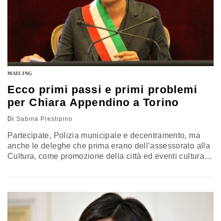
MAILING
Ecco primi passi e primi problemi
per Chiara Appendino a Torino
Di
Sabina Prestipino
Partecipate, Polizia municipale e decentramento, ma
anche le deleghe che prima erano dell’assessorato alla
Cultura, come promozione della città ed eventi culturali.
Chiara Appendino, che ieri è stata proclamata
ufficialmente sindaco di Torino, si tiene ben strette le
chiavi della città e accentra su di sé le deleghe più
importanti. E’ il new deal penstastellato di Torino, che è
iniziato…