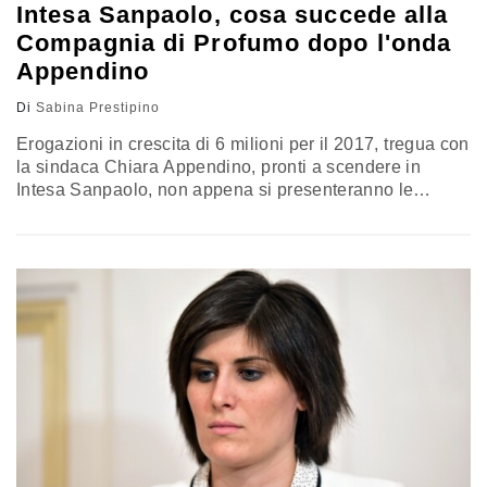
Intesa Sanpaolo, cosa succede alla
Compagnia di Profumo dopo l'onda
Appendino
Di
Sabina Prestipino
Erogazioni in crescita di 6 milioni per il 2017, tregua con
la sindaca Chiara Appendino, pronti a scendere in
Intesa Sanpaolo, non appena si presenteranno le
condizioni di mercato. La Compagnia di Sanpaolo, con
Francesco Profumo (nella foto) al timone, sembra
veleggiare in acque sicure e si prepara tuttavia al suo
interno a una piccola rivoluzione. Il cantiere aperto è
quello…