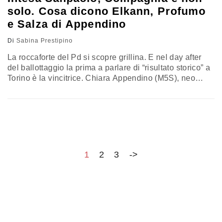
solo. Cosa dicono Elkann, Profumo
e Salza di Appendino
Di
Sabina Prestipino
La roccaforte del Pd si scopre grillina. E nel day after
del ballottaggio la prima a parlare di “risultato storico” a
Torino è la vincitrice. Chiara Appendino (M5S), neo
sindaco di Torino, alla sua prima conferenza stampa
dice di aver raccolto “il voto di quelle persone che non si
sono sentite parte di questa città” anche a sinistra,
sottintende. E inizia…
1
2
3
->