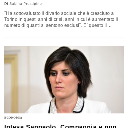
Di
Sabina Prestipino
"Ha sottovalutato il divario sociale che è cresciuto a
Torino in questi anni di crisi, anni in cui è aumentato il
numero di quanti si sentono esclusi". E' questo il
principale errore commesso dall'ex sindaco di Torino,
Piero Fassino, secondo Giuseppe Berta, storico
dell’industria e docente di storia contemporanea
all’Università Bocconi di Milano. Berta, che a Torino
vive e ha diretto…
ECONOMIA
Intesa Sanpaolo, Compagnia e non