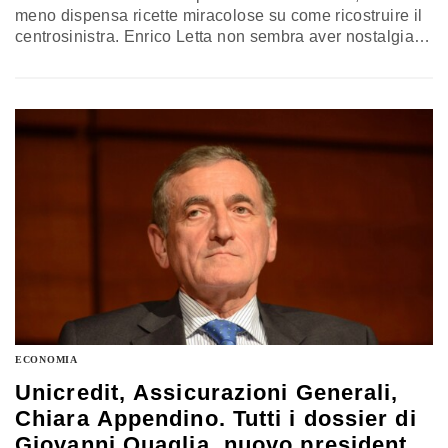
meno dispensa ricette miracolose su come ricostruire il
centrosinistra. Enrico Letta non sembra aver nostalgia
della politica italiana “che si sta guardando l’ombelico
anche troppo”, mentre l’Italia “è impallata”, malgrado gli
italiani siano in grado di inventare soluzioni anche
quando all’ultimo cambiano le carte in tavola. Almeno
questa è l’attitudine che scorge…
ECONOMIA
Unicredit, Assicurazioni Generali,
Chiara Appendino. Tutti i dossier di
Giovanni Quaglia, nuovo presidente