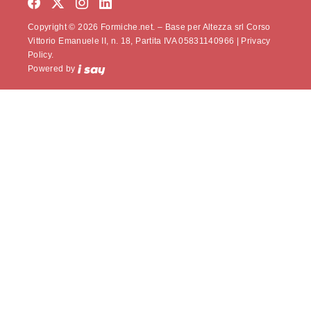
Copyright © 2026 Formiche.net. – Base per Altezza srl Corso
Vittorio Emanuele II, n. 18, Partita IVA 05831140966 |
Privacy
Policy.
Powered by