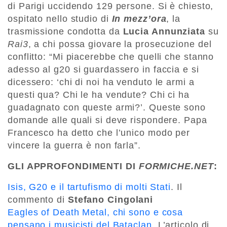
di Parigi uccidendo 129 persone. Si è chiesto,
ospitato nello studio di
In mezz’ora
, la
trasmissione condotta da
Lucia Annunziata
su
Rai3
, a chi possa giovare la prosecuzione del
conflitto: “Mi piacerebbe che quelli che stanno
adesso al g20 si guardassero in faccia e si
dicessero: ‘chi di noi ha venduto le armi a
questi qua? Chi le ha vendute? Chi ci ha
guadagnato con queste armi?’. Queste sono
domande alle quali si deve rispondere. Papa
Francesco ha detto che l’unico modo per
vincere la guerra è non farla”.
GLI APPROFONDIMENTI DI
FORMICHE.NET
:
Isis, G20 e il tartufismo di molti Stati
. Il
commento di
Stefano Cingolani
Eagles of Death Metal, chi sono e cosa
pensano i musicisti del Bataclan
. L’articolo di