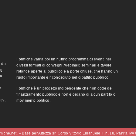
Formiche vanta poi un nutrito programma di eventi nei
o da
diversi formati di convegni, webinair, seminari e tavole
ggi
rotonde aperte al pubblico e a porte chiuse, che hanno un
ma
ruolo importante e riconosciuto nel dibattito pubblico.
n-
Formiche è un progetto indipendente che non gode del
finanziamento pubblico e non è organo di alcun partito o
e39.
movimento politico.
iche.net. – Base per Altezza srl Corso Vittorio Emanuele II, n. 18, Partita IV