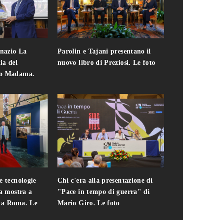
gnazio La
Parolin e Tajani presentano il
Giuseppe Cavo
ia del
nuovo libro di Preziosi. Le foto
solo. Chi c'era 
zo Madama.
edizione del 
foto
e tecnologie
Chi c'era alla presentazione di
Addio a Teodo
la mostra a
"Pace in tempo di guerra" di
presidente del
i a Roma. Le
Mario Giro. Le foto
italiana. Le fo