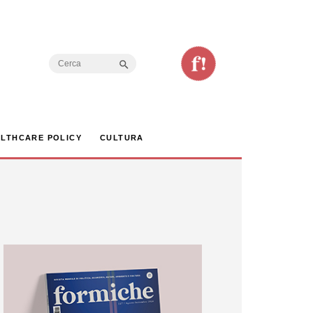
Search Button
Search
for:
LTHCARE POLICY
CULTURA