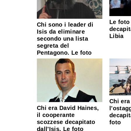
Le foto
Chi sono i leader di
decapit
Isis da eliminare
Libia
secondo una lista
segreta del
Pentagono. Le foto
Chi era
Chi era David Haines,
l'ostag
il cooperante
decapit
scozzese decapitato
foto
dall'Isis. Le foto