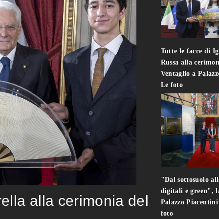
Tutte le facce di I
Russa alla cerimon
Ventaglio a Palaz
Le foto
"Dal sottosuolo all
digitali e green", 
rella alla cerimonia del
Palazzo Piacentin
foto