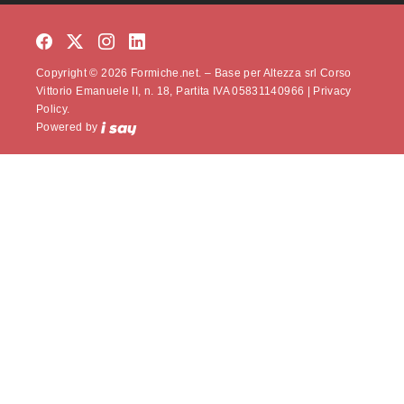
Copyright © 2026 Formiche.net. – Base per Altezza srl Corso
Vittorio Emanuele II, n. 18, Partita IVA 05831140966 |
Privacy
Policy.
Powered by