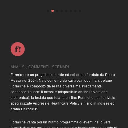
ANALISI, COMMENTI, SCENARI
Formiche è un progetto culturale ed editoriale fondato da Paolo
Messa nel 2004. Nato come rivista cartacea, oggi l’arcipelago
Formiche è composto da realtà diverse ma strettamente
connesse fra loro: il mensile (disponibile anche in versione
elettronica), la testata quotidiana on-line Formiche.net, le riviste
specializzate Airpress e Healthcare Policy e il sito in inglese ed
arabo Decode39.
Formiche vanta poi un nutrito programma di eventi nei diversi
formati di convegni, webinair, seminari e tavole rotonde aperte al