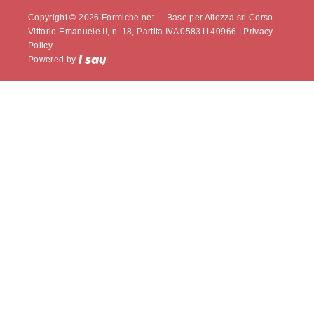
Copyright © 2026 Formiche.net. – Base per Altezza srl Corso
Vittorio Emanuele II, n. 18, Partita IVA 05831140966 |
Privacy
Policy.
Powered by