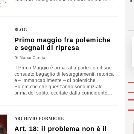
I
Farlo con forza e vigore. Ai politici che
parlano alla pancia, preferisco quelli che
parlano alla nazione. A chi parla di lavoro
cercando necessariamente un nemico da
BLOG
combattere, preferisco…
Primo maggio fra polemiche
e segnali di ripresa
Di
Marco Cardia
Il Primo Maggio è ormai alla porte con il suo
consueto bagaglio di festeggiamenti, retorica
e – immancabilmente – di polemiche.
Polemiche che quest’anno sono iniziate
prima del solito, eccitate dalla coincidente
inaugurazione di Expo 2015. In realtà,
sebbene scaturite da fatti molto diversi, tutte
hanno a che fare con il Lavoro come diritto e
valore fondamentale: ripercorriamole
ARCHIVIO FORMICHE
velocemente. Ad…
Art. 18: il problema non è il