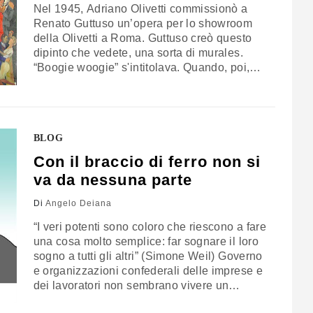
Nel 1945, Adriano Olivetti commissionò a
Renato Guttuso un’opera per lo showroom
della Olivetti a Roma. Guttuso creò questo
dipinto che vedete, una sorta di murales.
“Boogie woogie” s'intitolava. Quando, poi,
negli anni 70 il dipinto fu traslato a
Scarmagno, vicino a Ivrea, sede di uno dei
più importanti stabilimenti della Olivetti, un
coro di proteste si levò da parte degli…
BLOG
Con il braccio di ferro non si
va da nessuna parte
Di
Angelo Deiana
“I veri potenti sono coloro che riescono a fare
una cosa molto semplice: far sognare il loro
sogno a tutti gli altri” (Simone Weil) Governo
e organizzazioni confederali delle imprese e
dei lavoratori non sembrano vivere un
momento di grande sintonia. O almeno si