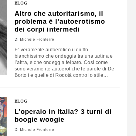
BLOG
immediato - espone…
Altro che autoritarismo, il
problema è l’autoerotismo
dei corpi intermedi
Di
Michele Fronterrè
E’ veramente autoerotico il ciuffo
bianchissimo che ondeggia tra una tartina e
l’altra, e che ondeggia felpato. Così come
sono veramente autoerotiche le parole di De
Bortoli e quelle di Rodotà contro lo stile
Renzi. Siamo talmente combinati male,
abbiamo talmente rimandato le cose da fare
che ora, che non c’è proprio più niente da
mungere, l’imperativo è uno soltanto:…
BLOG
L’operaio in Italia? 3 turni di
boogie woogie
Di
Michele Fronterrè