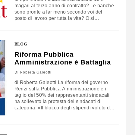
magari al terzo anno di contratto? Le banche
sono pronte a far meno secondo voi del
posto di lavoro per tutta la vita? O si
fideranno, ancora, più del nonno pensionato
meno del nipote neo assunto? I datori di
lavoro sono disposti a pagare di più…
BLOG
Riforma Pubblica
Amministrazione è Battaglia
Di
Roberta Galeotti
di Roberta Galeotti La riforma del governo
Renzi sulla Pubblica Amministrazione e il
taglio del 50% dei rappresentanti sindacali
ha sollevato la protesta dei sindacati di
categoria. «Il blocco degli stipendi voluto dal
governo Monti nel 2010, per alcuni settori in
particolare del pubblico impiego,
rappresenta un danno enorme alla comunità
e necessita un intervento di modifica