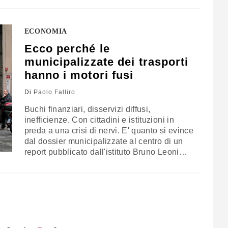
potrebbe dire che in questa fase le
comunicazioni appaiono piuttosto disturbate.
Volendo sintetizzare la situazione
ECONOMIA
tagliandola…
Ecco perché le
municipalizzate dei trasporti
hanno i motori fusi
Di
Paolo Falliro
Buchi finanziari, disservizi diffusi,
inefficienze. Con cittadini e istituzioni in
preda a una crisi di nervi. E' quanto si evince
dal dossier municipalizzate al centro di un
report pubblicato dall'istituto Bruno Leoni
curato da Francesco Gastaldi, Lucia
Quaglino, Carlo Stagnaro, "Il trasporto
pubblico locale e la concorrenza".
Un'occasione per approfondire la delicata
tematica, sviscerandone analisi, dinamiche e
prospettive. IL CASO…