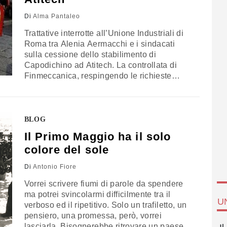
Di
Alma Pantaleo
Trattative interrotte all’Unione Industriali di
Roma tra Alenia Aermacchi e i sindacati
sulla cessione dello stabilimento di
Capodichino ad Atitech. La controllata di
Finmeccanica, respingendo le richieste
sindacali, ha deciso infatti che dal prossimo
primo giugno il passaggio del ramo
d’azienda diventerà operativo. Una
decisione che ha spinto i sindacati a
BLOG
programmare una serie di scioperi nei tre
Il Primo Maggio ha il solo
stabilimenti campani…
colore del sole
Di
Antonio Fiore
Vorrei scrivere fiumi di parole da spendere
ma potrei svincolarmi difficilmente tra il
U
verboso ed il ripetitivo. Solo un trafiletto, un
pensiero, una promessa, però, vorrei
lasciarla. Bisognerebbe ritrovare un paese.