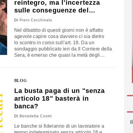
reintegro, ma l’incertezza
sulle conseguenze del
licenziamento
Di
Piero Cecchinato
Nel dibattito di questi giorni non è affatto
agevole capire cosa davvero ci sia dietro
lo scontro in corso sull’art. 18. Da un
sondaggio pubblicato ieri da Il Corriere della
Sera, è emerso che quasi la metà degli
intervistati non conosce in dettaglio la
questione, né i contenuti della norma. In
buona sostanza, l’art. 18 disciplina il diritto
del lavoratore ad essere reintegrato nel
BLOG
posto di lavoro e di ottenere un risarcimento,
La busta paga di un "senza
…
articolo 18" basterà in
banca?
Di
Benedetta Cosmi
I
Le banche si fideranno di un lavoratore a
tempo indeterminato senza articolo 18 e