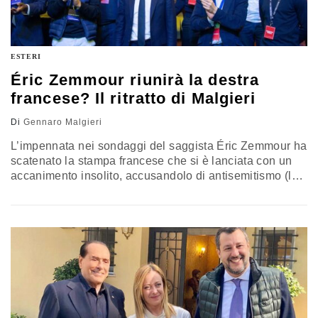
ESTERI
Éric Zemmour riunirà la destra
francese? Il ritratto di Malgieri
Di
Gennaro Malgieri
L’impennata nei sondaggi del saggista Éric Zemmour ha
scatenato la stampa francese che si è lanciata con un
accanimento insolito, accusandolo di antisemitismo (lui
ebreo!), di xenofobia e di colonialismo. Ma oggi, in
Francia, giovani e borghesia senza punti di riferimento
possono rapidamente cambiare gli scenari