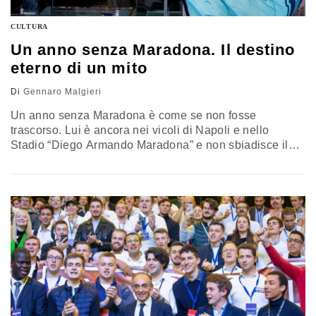
CULTURA
Un anno senza Maradona. Il destino
eterno di un mito
Di
Gennaro Malgieri
Un anno senza Maradona è come se non fosse
trascorso. Lui è ancora nei vicoli di Napoli e nello
Stadio “Diego Armando Maradona” e non sbiadisce il
suo ricordo. Il tempo che verrà inevitabilmente farà
crescere il mito dell’uomo che esaltò il football
inventando storie bellissime sulle quali la polvere del
tempo, per rispetto, non si depositerà mai, per quanto la
memoria umana sia labile