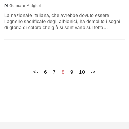
Di
Gennaro Malgieri
La nazionale italiana, che avrebbe dovuto essere
l’agnello sacrificale degli albionici, ha demolito i sogni
di gloria di coloro che già si sentivano sul tetto
dell’Europa rinnegata, ricacciandoli tra gli incubi che
covano dal 1966, anno di una gloria discutibile, la
vittoria della Coppa Rimet, cioè il Mondiale del tempo
<-
6
7
8
9
10
->