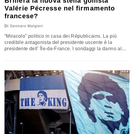
Brillerà la nuova stella gollista
Valérie Pécresse nel firmamento
francese?
Di
Gennaro Malgieri
“Miracolo” politico in casa dei Républicains. La più
credibile antagonista del presidente uscente è la
presidente dell’ Île-de-France. I sondaggi la danno al
20%, sei punti in meno di Macron e quattro più della Le
Pen. Il suo programma? “Ripristinare l’orgoglio
francese” e “rimettere la Francia in ordine”. L’analisi di
Gennaro Malgieri