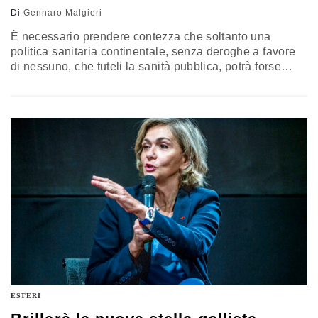
Di
Gennaro Malgieri
È necessario prendere contezza che soltanto una
politica sanitaria continentale, senza deroghe a favore
di nessuno, che tuteli la sanità pubblica, potrà forse
sconfiggere in tempi tutt’altro che brevi questa
mostruosa catastrofe che ci costringerà, se le cose
resteranno così, a vaccinarci almeno due volte l’anno, a
restringerci nel nostro privato, a limitare viaggi e vita
sociale. Il commento di Gennaro Malgieri
ESTERI