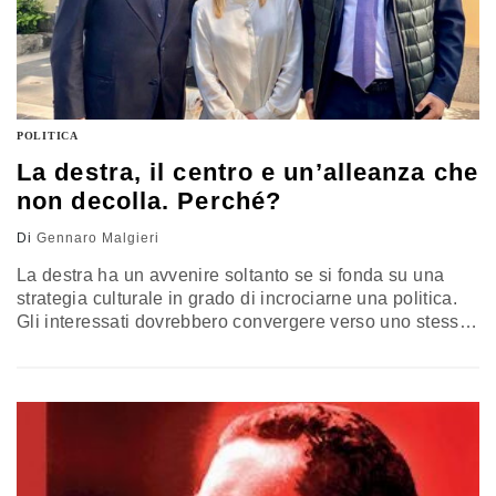
POLITICA
La destra, il centro e un’alleanza che
non decolla. Perché?
Di
Gennaro Malgieri
La destra ha un avvenire soltanto se si fonda su una
strategia culturale in grado di incrociarne una politica.
Gli interessati dovrebbero convergere verso uno stesso
obiettivo, ambizioso, difficile, ma certamente possibile:
rinnovare profondamente l’Italia, la politica, la società
per far rinascere una comunità nazionale che da tempo
ha perduto la memoria di se stessa. Il commento di
Gennaro Malgieri