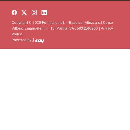
Copyright © 2026 Formiche.net. – Base per Altezza srl Corso
Vittorio Emanuele II, n. 18, Partita IVA 05831140966 |
Privacy
Policy.
Powered by