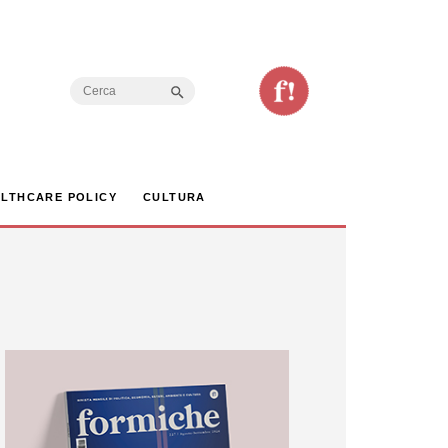
Search Button
Search
for:
LTHCARE POLICY
CULTURA