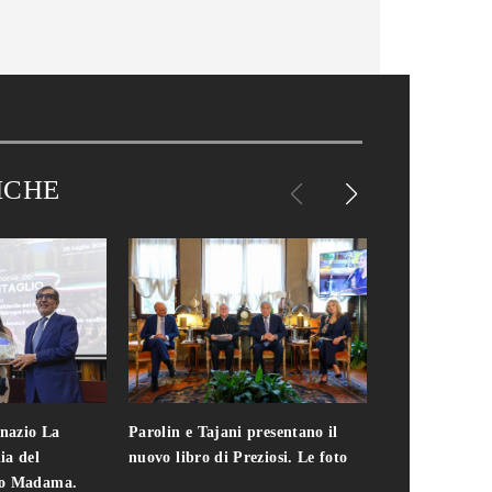
ICHE
gnazio La
Parolin e Tajani presentano il
Giuseppe Cavo
ia del
nuovo libro di Preziosi. Le foto
solo. Chi c'era 
zo Madama.
edizione del 