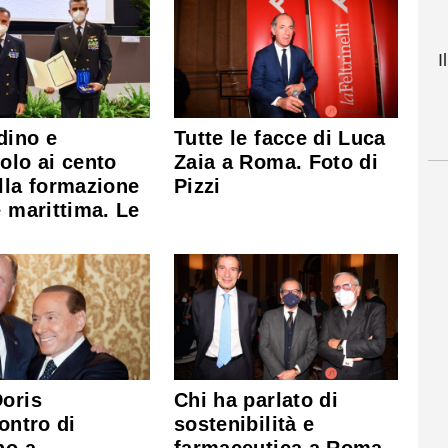
I
dino e
Tutte le facce di Luca
olo ai cento
Zaia a Roma. Foto di
lla formazione
Pizzi
e marittima. Le
oris
Chi ha parlato di
contro di
sostenibilità e