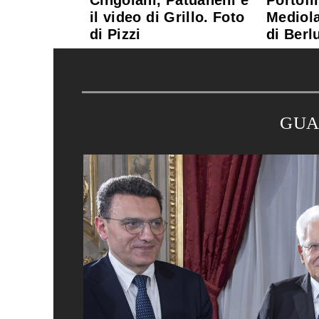
Cingolani, Patuanelli e
Portofi
il video di Grillo. Foto
Mediola
di Pizzi
di Berl
GUA