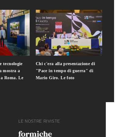
foto
e tecnologie
Chi c'era alla presentazione di
Addio a Teodo
la mostra a
"Pace in tempo di guerra" di
presidente del
i a Roma. Le
Mario Giro. Le foto
italiana. Le fo
LE NOSTRE RIVISTE