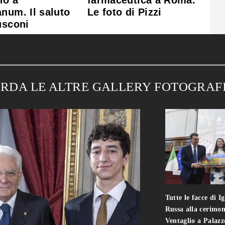
no a
farmaceutica a Roma.
num. Il saluto
Le foto di Pizzi
usconi
RDA LE ALTRE GALLERY FOTOGRAF
Tutte le facce di I
Russa alla cerimon
Ventaglio a Palaz