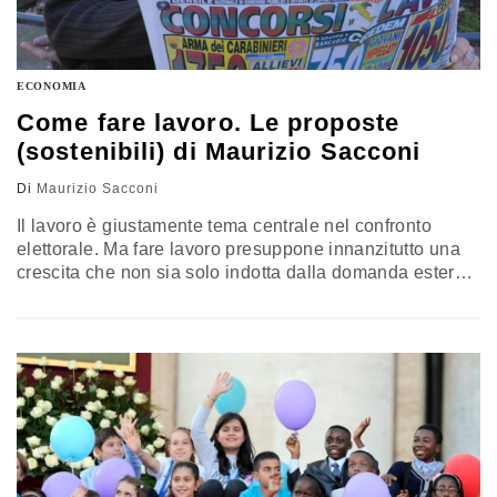
ECONOMIA
Come fare lavoro. Le proposte
(sostenibili) di Maurizio Sacconi
Di
Maurizio Sacconi
Il lavoro è giustamente tema centrale nel confronto
elettorale. Ma fare lavoro presuppone innanzitutto una
crescita che non sia solo indotta dalla domanda estera.
E la componente interna della crescita significa in
buona parte ripresa delle costruzioni dopo i lunghi anni
di paralisi delle opere pubbliche e del mercato
immobiliare. Per cui ecco una prima politica per il
lavoro: liberiamo…