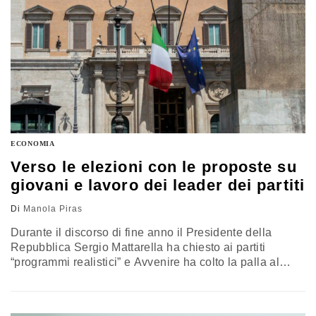
ECONOMIA
Verso le elezioni con le proposte su
giovani e lavoro dei leader dei partiti
Di
Manola Piras
Durante il discorso di fine anno il Presidente della
Repubblica Sergio Mattarella ha chiesto ai partiti
“programmi realistici” e Avvenire ha colto la palla al
balzo domandando ai leader dei gruppi che si
sfideranno il 4 marzo “proposte concrete” sul rapporto
tra giovani e lavoro, uno dei più problematici per la