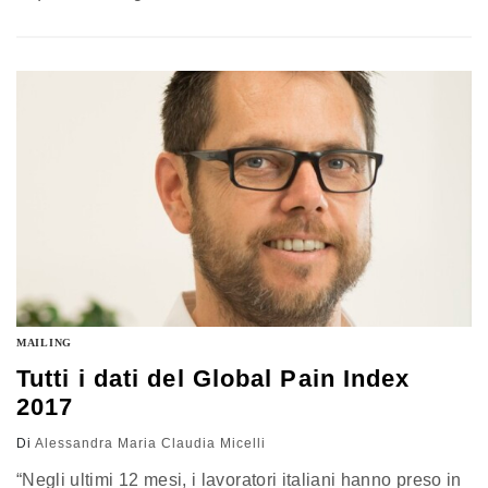
internazionale promosso da GSK Consumer Healthcare
e volto ad approfondire gli effetti del dolore muscolo-
scheletrico. In Italia, riporta il documento, il dolore
muscolo-scheletrico affligge il 97% degli italiani e ne
colpisce regolarmente il 58%.…
MAILING
Tutti i dati del Global Pain Index
2017
Di
Alessandra Maria Claudia Micelli
“Negli ultimi 12 mesi, i lavoratori italiani hanno preso in