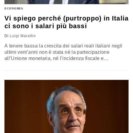
ECONOMIA
Vi spiego perché (purtroppo) in Italia
ci sono i salari più bassi
Di
Luigi Marattin
A tenere bassa la crescita dei salari reali italiani negli
ultimi vent’anni non è stata né la partecipazione
all’Unione monetaria, né l’incidenza fiscale e
contributiva. Probabilmente la spiegazione è che anche
la produttività del lavoro è aumentata poco. SALARI
TRA EUROPA E STATI UNITI La figura 1 mostra il
livello del salario reale medio (fonte Ocse) delle cinque
maggiori economie…