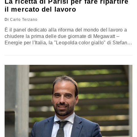
La ricetta di Parisi per fare ripartire
il mercato del lavoro
Di
Carlo Terzano
È il panel dedicato alla riforma del mondo del lavoro a
chiudere la prima delle due giornate di Megawatt –
Energie per l'Italia, la "Leopolda color giallo" di Stefano
Parisi durante la quale sarà annunciato il nome del suo
nuovo soggetto politico e verrà illustrato il programma di
governo da sottoporre agli elettori. "FINITO IL TEMPO
DELLA LINEARITA'" "Non esiste più…