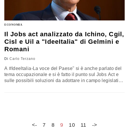
ECONOMIA
Il Jobs act analizzato da Ichino, Cgil,
Cisl e Uil a "IdeeItalia" di Gelmini e
Romani
Di
Carlo Terzano
A #IdeeItalia-La voce del Paese" si è anche parlato del
tema occupazionale e si è fatto il punto sul Jobs Act e
sulle possibili soluzioni da adottare in campo legislativo
per spingere la produttività della nazione. Sul palco
della contro-Leopolda azzurra il senatore del PD Pietro
Ichino, il segretario nazionale della Cisl, Gigi Petteni, il
segretario generale della Cgil Milano, Massimo…
<-
7
8
9
10
11
->