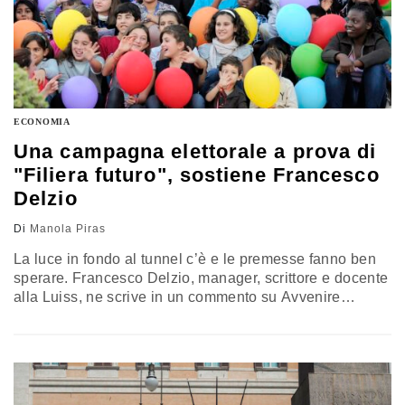
ECONOMIA
Una campagna elettorale a prova di
"Filiera futuro", sostiene Francesco
Delzio
Di
Manola Piras
La luce in fondo al tunnel c’è e le premesse fanno ben
sperare. Francesco Delzio, manager, scrittore e docente
alla Luiss, ne scrive in un commento su Avvenire
riguardo all’iniziativa del quotidiano della Cei che ha
chiesto ai leader dei partiti che si affronteranno il 4
marzo proposte concrete sulla priorità delle nuove
generazioni. Il titolo dell’articolo da il senso…