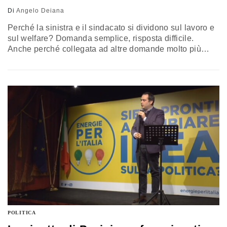
gli ingredienti…
Di
Angelo Deiana
Perché la sinistra e il sindacato si dividono sul lavoro e
sul welfare? Domanda semplice, risposta difficile.
Anche perché collegata ad altre domande molto più
complesse. Ad esempio: esiste ancora la sinistra per
come la pensiamo noi? Esiste ancora il sindacato che
abbiamo in passato considerato il guardiano primo del
lavoro dipendente? Ma la domanda di tutte le domande,
quella…
POLITICA