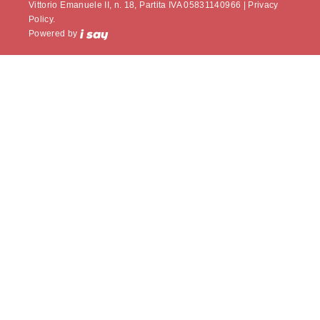
Vittorio Emanuele II, n. 18, Partita IVA 05831140966 |
Privacy
Policy.
Powered by