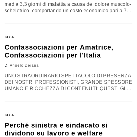
media 3,3 giorni di malattia a causa del dolore muscolo-
scheletrico, comportando un costo economico pari a 7,9
miliardi di euro”. È quanto riportato dal Global Pain
Index (GPI) 2017, promosso da GSK Consumer
Healthcare e realizzato dalla società di consulenza e
ricerca Edelman Intelligence. La ricerca, che ha
BLOG
coinvolto 19mila…
Confassociazioni per Amatrice,
Confassociazioni per l'Italia
Di
Angelo Deiana
UNO STRAORDINARIO SPETTACOLO DI PRESENZA
DEI NOSTRI PROFESSIONISTI, GRANDE SPESSORE
UMANO E RICCHEZZA DI CONTENUTI: QUESTI GLI
INGREDIENTI DEL SUCCESSO DELLA
MANIFESTAZIONE “CONFASSOCIAZIONI PER
AMATRICE, CONFASSOCIAZIONI PER L’ITALIA – 3°
FORUM DI FORMAZIONE ALL’AMATRICIANA” Roma
BLOG
14 dicembre 2017 – “Uno straordinario spettacolo di
Perché sinistra e sindacato si
presenza e classe dei nostri professionisti, grande
dividono su lavoro e welfare
spessore umano e ricchezza di contenuti: sono questi