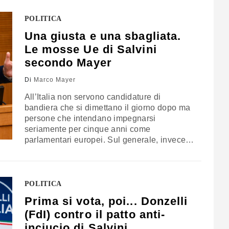
governo
POLITICA
Una giusta e una sbagliata.
Le mosse Ue di Salvini
secondo Mayer
Di
Marco Mayer
All’Italia non servono candidature di
bandiera che si dimettano il giorno dopo ma
persone che intendano impegnarsi
seriamente per cinque anni come
parlamentari europei. Sul generale, invece…
L’opinione di Marco Mayer
POLITICA
Prima si vota, poi... Donzelli
(FdI) contro il patto anti-
inciucio di Salvini