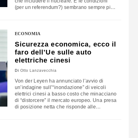
che includere il nucleare. E le condizioni
(per un referendum?) sembrano sempre più
favorevoli. Alla conferenza di Intelligence
Week a Roma i tre ministri hanno portato il
sostegno convinto dell’intero governo e
l’ambizione di “accendere il primo
ECONOMIA
interruttore” nel 2032
Sicurezza economica, ecco il
faro dell’Ue sulle auto
elettriche cinesi
Di
Otto Lanzavecchia
Von der Leyen ha annunciato l’avvio di
un’indagine sull’“inondazione” di veicoli
elettrici cinesi a basso costo che minacciano
di “distorcere” il mercato europeo. Una presa
di posizione netta che risponde alle
preoccupazioni degli automaker europei – e
segna un passo geopolitico verso il de-
risking (con forte valenza per le europee del
2024)