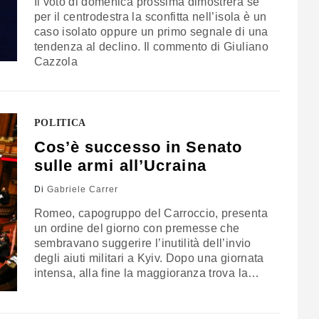
Il voto di domenica prossima dimostrerà se
per il centrodestra la sconfitta nell’isola è un
caso isolato oppure un primo segnale di una
tendenza al declino. Il commento di Giuliano
Cazzola
POLITICA
Cos’è successo in Senato
sulle armi all’Ucraina
Di
Gabriele Carrer
Romeo, capogruppo del Carroccio, presenta
un ordine del giorno con premesse che
sembravano suggerire l’inutilità dell’invio
degli aiuti militari a Kyiv. Dopo una giornata
intensa, alla fine la maggioranza trova la
quadra cancellando buona parte del
documento. Deluso il M5S, che aveva
espresso sostegno al testo degli ex alleati di