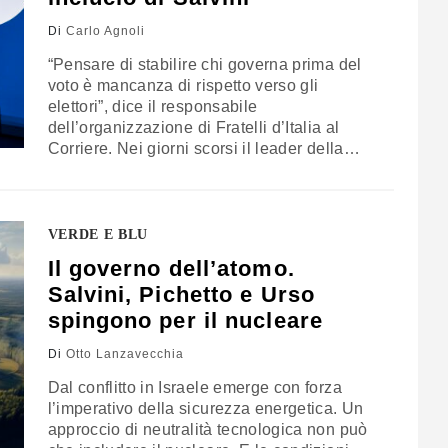
Di
Carlo Agnoli
“Pensare di stabilire chi governa prima del
voto è mancanza di rispetto verso gli
elettori”, dice il responsabile
dell’organizzazione di Fratelli d’Italia al
Corriere. Nei giorni scorsi il leader della
Lega aveva invitato gli alleati del
centrodestra a non allearsi con socialisti e
liberali a Bruxelles. Meloni capolista alle
europee? “Ancora non abbiamo iniziato a
VERDE E BLU
lavorare alle liste”
Il governo dell’atomo.
Salvini, Pichetto e Urso
spingono per il nucleare
Di
Otto Lanzavecchia
Dal conflitto in Israele emerge con forza
l’imperativo della sicurezza energetica. Un
approccio di neutralità tecnologica non può