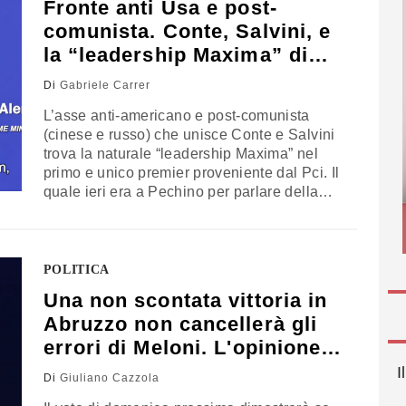
Fronte anti Usa e post-
comunista. Conte, Salvini, e
la “leadership Maxima” di
D’Alema
Di
Gabriele Carrer
L’asse anti-americano e post-comunista
(cinese e russo) che unisce Conte e Salvini
trova la naturale “leadership Maxima” nel
primo e unico premier proveniente dal Pci. Il
quale ieri era a Pechino per parlare della
“democrazia” cinese
POLITICA
Una non scontata vittoria in
Abruzzo non cancellerà gli
errori di Meloni. L'opinione
di Cazzola
I
Di
Giuliano Cazzola