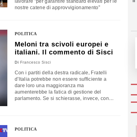
I
lavorare “per garantire standard elevati per le
nostre catene di approvvigionamento”
POLITICA
Meloni tra scivoli europei e
italiani. Il commento di Sisci
Di
Francesco Sisci
Con i partiti della destra radicale, Fratelli
d’Italia potrebbe non essere sufficiente a
dare loro una maggioranza ma
aumenterebbe la fatica di gestione del
parlamento. Se si schierasse, invece, con
popolari e socialdemocratici contribuirebbe
alla stabilità della maggioranza e a isolare
l’ultradestra
POLITICA