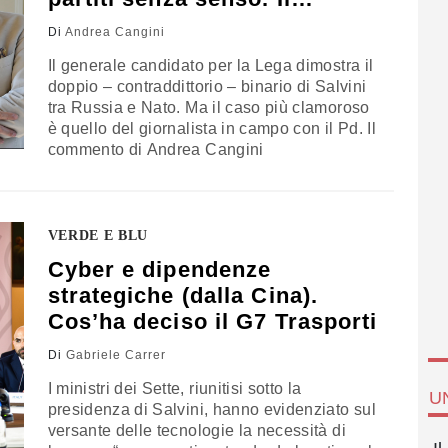
corsivo di Cangini
Di
Andrea Cangini
Il generale candidato per la Lega dimostra il
doppio – contraddittorio – binario di Salvini
tra Russia e Nato. Ma il caso più clamoroso
è quello del giornalista in campo con il Pd. Il
commento di Andrea Cangini
VERDE E BLU
Cyber e dipendenze
strategiche (dalla Cina).
Cos’ha deciso il G7 Trasporti
Di
Gabriele Carrer
I ministri dei Sette, riunitisi sotto la
U
presidenza di Salvini, hanno evidenziato sul
versante delle tecnologie la necessità di