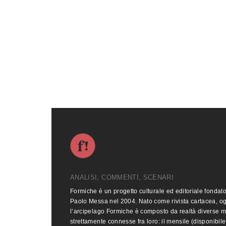
ANALISI, COMMENTI, SCENARI
Formiche è un progetto culturale ed editoriale fondat
Paolo Messa nel 2004. Nato come rivista cartacea, o
l’arcipelago Formiche è composto da realtà diverse 
strettamente connesse fra loro: il mensile (disponibile