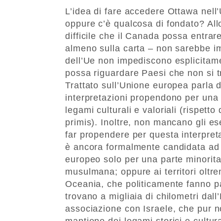
L’idea di fare accedere Ottawa nel
oppure c’è qualcosa di fondato? Allo
difficile che il Canada possa entrar
almeno sulla carta – non sarebbe impo
dell’Ue non impediscono esplicitam
possa riguardare Paesi che non si tr
Trattato sull’Unione europea parla 
interpretazioni propendono per una 
legami culturali e valoriali (rispetto
primis). Inoltre, non mancano gli e
far propendere per questa interpret
è ancora formalmente candidata ad en
europeo solo per una parte minorita
musulmana; oppure ai territori oltre
Oceania, che politicamente fanno pa
trovano a migliaia di chilometri dal
associazione con Israele, che pur 
mantiene dei legami storici e cultura