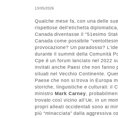
13/05/2026
Qualche mese fa, con una delle sue t
rispettose dell’etichetta diplomatica
Canada diventasse il “51esimo Stato
Canada come possibile “ventottesi
provocazione? Un paradosso? L’idea
durante il summit della Comunità Po
Cpe è un forum lanciato nel 2022 s
invitati anche Paesi che non fanno
situati nel Vecchio Continente. Ques
Paese che non si trova in Europa m
storiche, linguistiche e culturali: 
ministro
Mark Carney
, probabilmen
trovato così vicino all’Ue, in un mome
propri alleati occidentali sono ai mi
più “minacciata” dalla aggressiva 