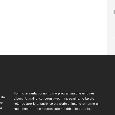
I
Formiche vanta poi un nutrito programma di eventi nei
o da
diversi formati di convegni, webinair, seminari e tavole
ggi
rotonde aperte al pubblico e a porte chiuse, che hanno un
ma
ruolo importante e riconosciuto nel dibattito pubblico.