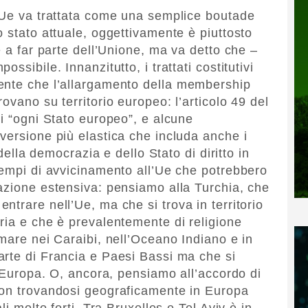
l’Ue va trattata come una semplice boutade
 stato attuale, oggettivamente è piuttosto
e a far parte dell’Unione, ma va detto che –
ssibile. Innanzitutto, i trattati costitutivi
ente che l’allargamento della membership
ovano su territorio europeo: l’articolo 49 del
di “ogni Stato europeo”, e alcune
versione più elastica che includa anche i
 della democrazia e dello Stato di diritto in
sempi di avvicinamento all’Ue che potrebbero
azione estensiva: pensiamo alla Turchia, che
trare nell’Ue, ma che si trova in territorio
ria e che è prevalentemente di religione
mare nei Caraibi, nell’Oceano Indiano e in
rte di Francia e Paesi Bassi ma che si
l’Europa. O, ancora, pensiamo all’accordo di
non trovandosi geograficamente in Europa
li molto forti. Tra Bruxelles e Tel Aviv è in