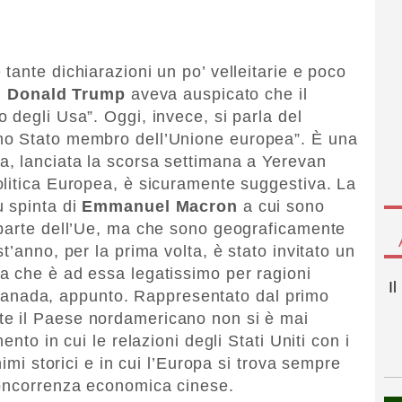
ante dichiarazioni un po’ velleitarie e poco
,
Donald Trump
aveva auspicato che il
 degli Usa”. Oggi, invece, si parla del
mo Stato membro dell’Unione europea”. È una
, lanciata la scorsa settimana a Yerevan
litica Europea, è sicuramente suggestiva. La
u spinta di
Emmanuel Macron
a cui sono
 parte dell’Ue, ma che sono geograficamente
t’anno, per la prima volta, è stato invitato un
a che è ad essa legatissimo per ragioni
I
il Canada, appunto. Rappresentato dal primo
te il Paese nordamericano non si è mai
nto in cui le relazioni degli Stati Uniti con i
nimi storici e in cui l’Europa si trova sempre
concorrenza economica cinese.