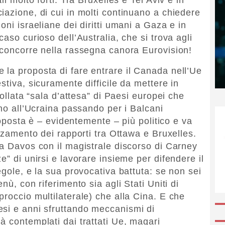
iazione, di cui in molti continuano a chiedere
oni israeliane dei diritti umani a Gaza e in
aso curioso dell’Australia, che si trova agli
 concorre nella rassegna canora Eurovision!
la proposta di fare entrare il Canada nell’Ue
stiva, sicuramente difficile da mettere in
follata “sala d’attesa” di Paesi europei che
ino all’Ucraina passando per i Balcani
proposta è – evidentemente – più politico e va
orzamento dei rapporti tra Ottawa e Bruxelles.
 a Davos con il magistrale discorso di Carney
e” di unirsi e lavorare insieme per difendere il
egole, e la sua provocativa battuta: se non sei
nù, con riferimento sia agli Stati Uniti di
roccio multilaterale) che alla Cina. E che
esi e anni sfruttando meccanismi di
à contemplati dai trattati Ue, magari