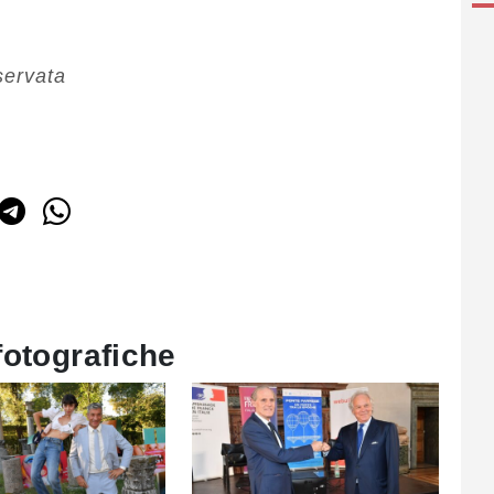
servata
fotografiche