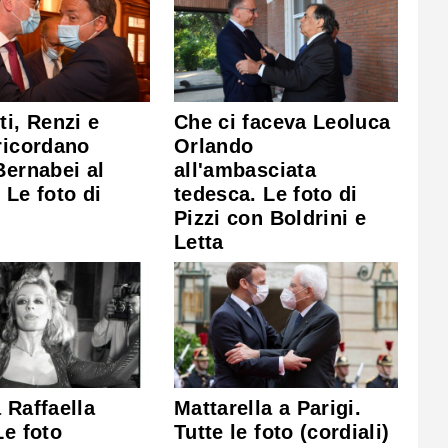
ti, Renzi e
Che ci faceva Leoluca
ricordano
Orlando
Bernabei al
all'ambasciata
 Le foto di
tedesca. Le foto di
Pizzi con Boldrini e
Letta
 Raffaella
Mattarella a Parigi.
Le foto
Tutte le foto (cordiali)