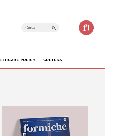
Search Button
Search
for:
LTHCARE POLICY
CULTURA