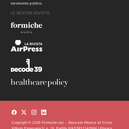
movimento politico.
LE NOSTRE RIVISTE
Copyright © 2026 Formiche.net. – Base per Altezza srl Corso
Vittorio Emanuele II, n. 18, Partita IVA 05831140966 |
Privacy