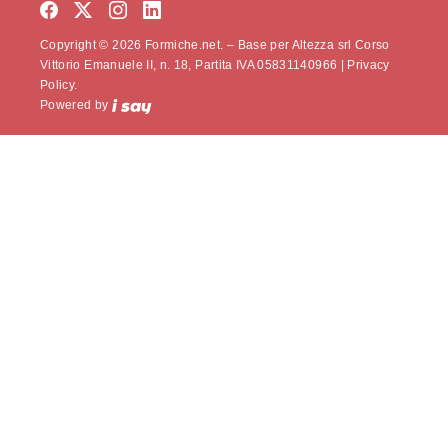
Copyright © 2026 Formiche.net. – Base per Altezza srl Corso
Vittorio Emanuele II, n. 18, Partita IVA 05831140966 |
Privacy
Policy.
Powered by