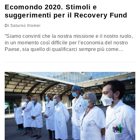
Ecomondo 2020. Stimoli e
suggerimenti per il Recovery Fund
Di
Saturno Illomei
“Siamo convinti che la nostra missione e il nostro ruolo,
in un momento così difficile per l’economia del nostro
Paese, sia quello di qualificarci sempre più come
elementi del mercato e per questo abbiamo lavorato,
affiancando agli strumenti tradizionali per
l’organizzazione di una efficiente manifestazione
fieristica il meglio delle tecnologie digitali, in modo che
queste si qualificassero come un arricchimento…