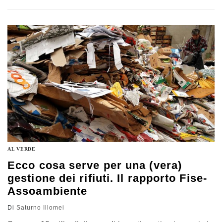
dipenderà dalla rapidità della messa in campo delle
misure di contenimento dei virus e dalla quantità di soldi
che verranno destinati per il sostegno dell’economia…
AL VERDE
Ecco cosa serve per una (vera)
gestione dei rifiuti. Il rapporto Fise-
Assoambiente
Di
Saturno Illomei