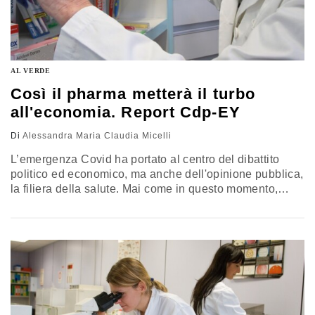
AL VERDE
Così il pharma metterà il turbo
all'economia. Report Cdp-EY
Di
Alessandra Maria Claudia Micelli
L’emergenza Covid ha portato al centro del dibattito
politico ed economico, ma anche dell'opinione pubblica,
la filiera della salute. Mai come in questo momento,
infatti, la sanità è stata al centro delle agende politiche
nazionali e internazionali, guardando non solo al valore
che questa apporta non solo sulla salute dei cittadini,
ma anche nell'economia nazionale. OCSE: PIL ITALIA
-10,5% Risalgono…