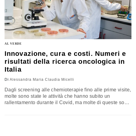
AL VERDE
Innovazione, cura e costi. Numeri e
risultati della ricerca oncologica in
Italia
Di
Alessandra Maria Claudia Micelli
Dagli screening alle chemioterapie fino alle prime visite,
molte sono state le attività che hanno subito un
rallentamento durante il Covid, ma molte di queste sono
fortunatamente riuscite a tornare già a pieno regime.
Una di queste è senza dubbio la ricerca oncologica, che
negli ultimi anni ha fatto passi da gigante, garantendo
non solo una più lunga speranza di…