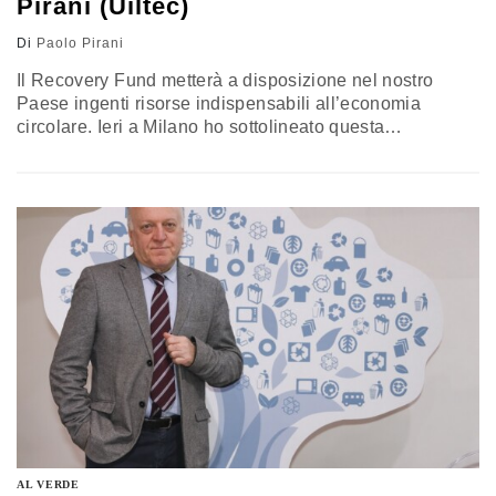
Pirani (Uiltec)
Di
Paolo Pirani
Il Recovery Fund metterà a disposizione nel nostro
Paese ingenti risorse indispensabili all’economia
circolare. Ieri a Milano ho sottolineato questa
prospettiva intervenendo ai lavori de Il verde e il Blu
Festival. Ed è evidente che la ripresa economica e
sociale del Paese dipenderà da un buon utilizzo dei
fondi europei. È necessario, però, definire una strategia
che si basi sulle…
AL VERDE