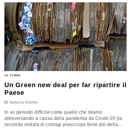
performance dimostrata dalla sanità tedesca sia da
ricondurre alla presenza in Germania di una robusta
sanità territoriale.…
AL VERDE
Un Green new deal per far ripartire il
Paese
Di
Saturno Illomei
In un periodo difficile come quello che stiamo
attraversando a causa della pandemia da Covid-19 (la
seconda ondata di contagi preoccupa forse più della
prima), in cui la ripresa delle economie di tutti i paesi