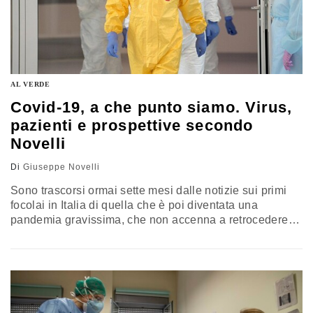
AL VERDE
Covid-19, a che punto siamo. Virus,
pazienti e prospettive secondo
Novelli
Di
Giuseppe Novelli
Sono trascorsi ormai sette mesi dalle notizie sui primi
focolai in Italia di quella che è poi diventata una
pandemia gravissima, che non accenna a retrocedere e
ha fatto superare, nel mondo, la soglia del milione di
vittime. Dopo una stagione, quella estiva, che ha fatto
credere che il nostro Paese potesse essere in fase di
uscita dall’incubo, oggi i…