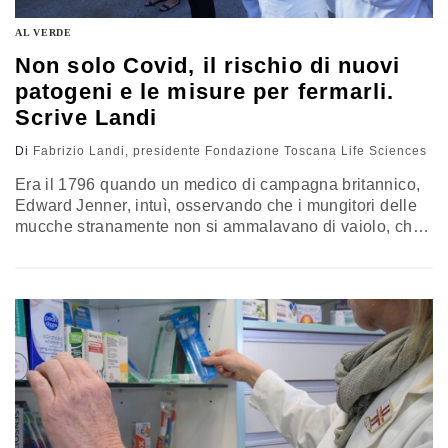
AL VERDE
Non solo Covid, il rischio di nuovi
patogeni e le misure per fermarli.
Scrive Landi
Di
Fabrizio Landi, presidente Fondazione Toscana Life Sciences
Era il 1796 quando un medico di campagna britannico,
Edward Jenner, intuì, osservando che i mungitori delle
mucche stranamente non si ammalavano di vaiolo, che
nel manipolare le mammelle delle vacche da latte
qualcosa si trasmetteva loro, rendendoli immuni alla
malattia. Il vaiolo era una malattia per vacche e uomini,
indotta da patogeni quasi identici e quindi una mucca
malata…