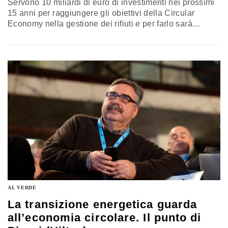
Servono 10 miliardi di euro di investimenti nei prossimi
15 anni per raggiungere gli obiettivi della Circular
Economy nella gestione dei rifiuti e per farlo sarà
necessario cogliere le opportunità offerte dal Recovery
Fund. E oggi entrano in vigore le norme che
recepiscono le direttive sui rifiuti e i rifiuti di imballaggio,
contenute nel cosiddetto Pacchetto dell’Economia
Circolare, con il…
AL VERDE
La transizione energetica guarda
all’economia circolare. Il punto di