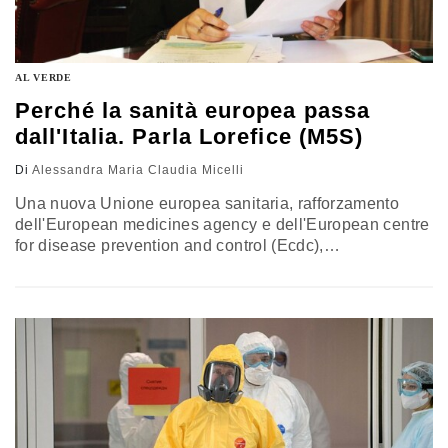
AL VERDE
Perché la sanità europea passa
dall'Italia. Parla Lorefice (M5S)
Di
Alessandra Maria Claudia Micelli
Una nuova Unione europea sanitaria, rafforzamento
dell'European medicines agency e dell'European centre
for disease prevention and control (Ecdc),
valorizzazione del programma Eu4Hhealth e una nuova
agenzia per lo sviluppo avanzato biomedico. Queste le
proposte avanzate pochi giorni fa dalla presidente della
Commissione europea Ursula von der Leyen, quando
ha inoltre annunciato “un vertice globale sulla sanità in
Italia” in occasione…