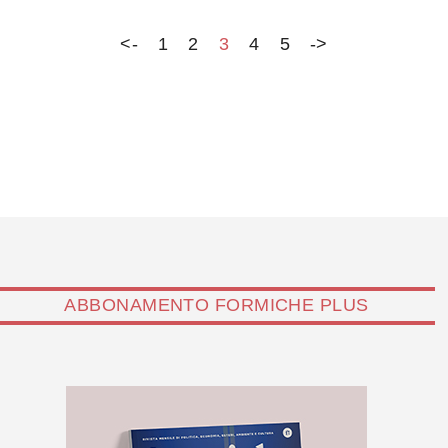
<-
1
2
3
4
5
->
ABBONAMENTO FORMICHE PLUS